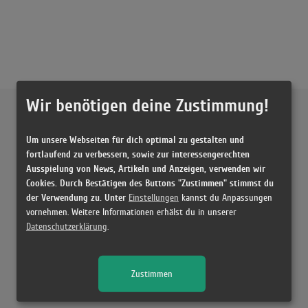
Wir benötigen deine Zustimmung!
Externe Inhalte von
YouTube
Um unsere Webseiten für dich optimal zu gestalten und
Musikvideo
fortlaufend zu verbessern, sowie zur interessengerechten
Ausspielung von News, Artikeln und Anzeigen, verwenden wir
Sie müssen die
Cookie Zustimmung ändern
, um Videos zu laden!
18 Treffer zu "Wake Up Imagine Dragons"
Cookies. Durch Bestätigen des Buttons "Zustimmen" stimmst du
der Verwendung zu. Unter
Einstellungen
kannst du Anpassungen
Imagine Dragons - Wake Up (Official Music Video)
vornehmen. Weitere Informationen erhälst du in unserer
(3:02)
Datenschutzerklärung
.
Imagine Dragons - Wrecked (Official Music Video)
(4:37)
Zustimmen
Imagine Dragons - Sharks (Official Music Video)
(3:37)