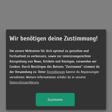
Wir benötigen deine Zustimmung!
Externe Inhalte von
YouTube
Um unsere Webseiten für dich optimal zu gestalten und
Musikvideo
fortlaufend zu verbessern, sowie zur interessengerechten
Ausspielung von News, Artikeln und Anzeigen, verwenden wir
Sie müssen die
Cookie Zustimmung ändern
, um Videos zu laden!
33 Treffer zu "Thunder Imagine Dragons"
Cookies. Durch Bestätigen des Buttons "Zustimmen" stimmst du
der Verwendung zu. Unter
Einstellungen
kannst du Anpassungen
Imagine Dragons - Thunder
vornehmen. Weitere Informationen erhälst du in unserer
(3:24)
Datenschutzerklärung
.
Imagine Dragons - Thunder
(3:24)
Zustimmen
Imagine Dragons - Thunder (Audio)
(3:08)