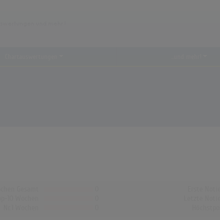
Chartauswertungen
...und mehr!
chen Gesamt
0
Erste Noti
op-10 Wochen
0
Letzte Noti
Nr.1 Wochen
0
Höchstpo