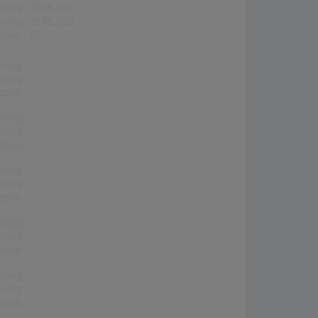
erung:
29.05.2026
erung:
29.05.2026
stion:
63
erung:
-
erung:
-
stion:
-
erung:
-
erung:
-
stion:
-
erung:
-
erung:
-
stion:
-
erung:
-
erung:
-
stion:
-
erung:
-
erung:
-
stion:
-