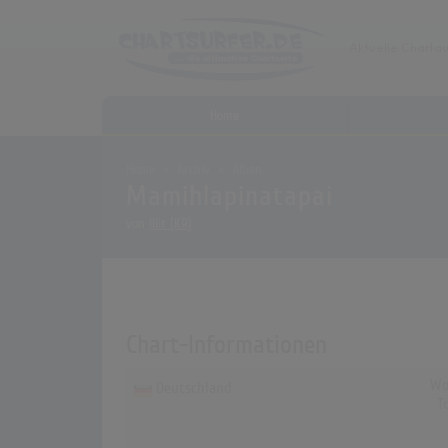
Home
Home
Archiv
Alben
Mamihlapinatapai
von
Illit [KR]
Chart-Informationen
Wo
Deutschland
T