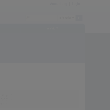
Anmeldung
|
Login
Archiv
erung:
-
erung:
-
stion:
-