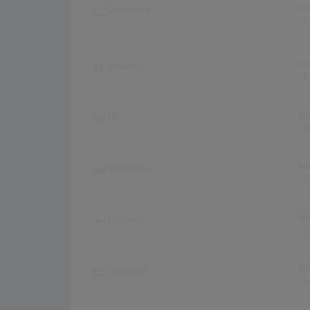
Wo
Österreich
T
Wo
Schweiz
T
Wo
UK
T
Wo
Norwegen
T
Wo
Finnland
T
Wo
Dänemark
T