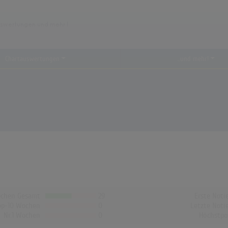
Chartauswertungen
...und mehr!
chen Gesamt
29
Erste Noti
op-10 Wochen
0
Letzte Noti
Nr.1 Wochen
0
Höchstpo