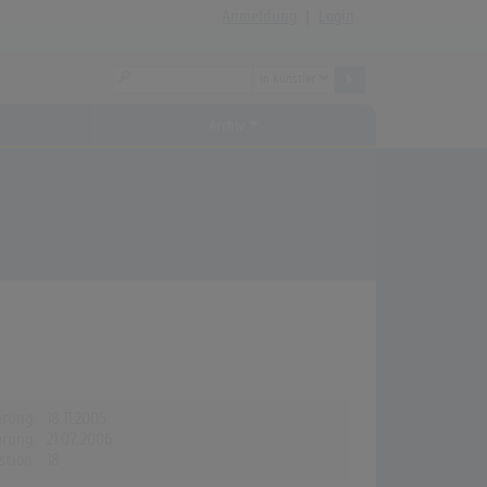
Anmeldung
|
Login
Archiv
erung:
18.11.2005
erung:
21.07.2006
stion:
18