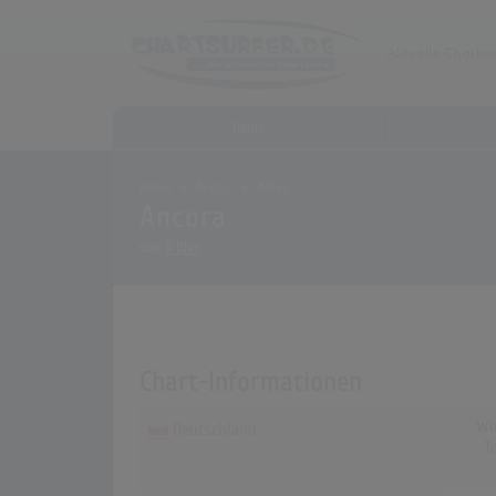
Home
Home
Archiv
Alben
Ancora
von
Il Divo
Chart-Informationen
Wo
Deutschland
T