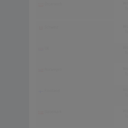
Wo
Österreich
T
Wo
Schweiz
T
Wo
UK
T
Wo
Norwegen
T
Wo
Finnland
T
Wo
Dänemark
T