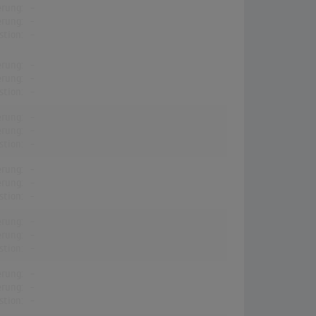
erung:
-
erung:
-
stion:
-
erung:
-
erung:
-
stion:
-
erung:
-
erung:
-
stion:
-
erung:
-
erung:
-
stion:
-
erung:
-
erung:
-
stion:
-
erung:
-
erung:
-
stion:
-