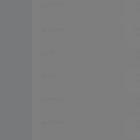
Wo
Österreich
T
Wo
Schweiz
T
Wo
UK
T
Wo
USA
T
Wo
Norwegen
T
Wo
Finnland
T