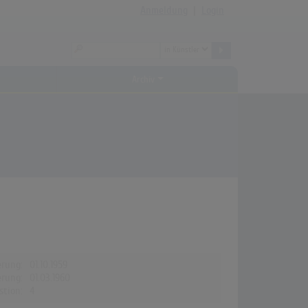
Anmeldung
|
Login
Archiv
erung:
01.10.1959
erung:
01.03.1960
stion:
4