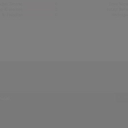
chen Gesamt
0
Erste Noti
op-10 Wochen
0
Letzte Noti
Nr.1 Wochen
0
Höchstpo
4 Tref
 laden!
Krimi
(3:36)
Krimi