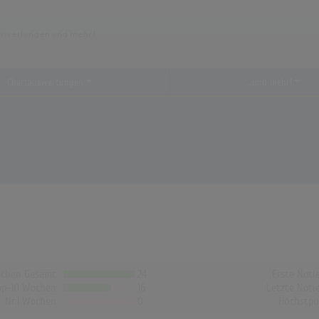
Chartauswertungen
...und mehr!
chen Gesamt
24
Erste Noti
op-10 Wochen
16
Letzte Noti
Nr.1 Wochen
0
Höchstpo