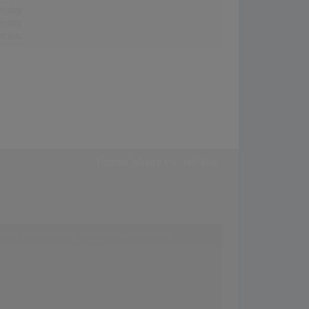
erung:
-
erung:
-
stion:
-
Externe Inhalte von
YouTube
fer zu "Kriminal-Tango Hazy Osterwald Sextett"
naltango
nal-Tango