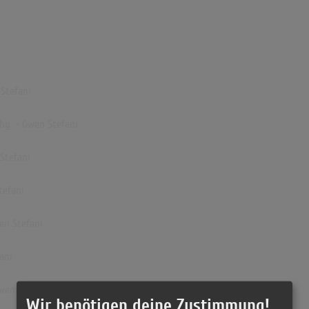
 Stefani
aby. - Gwen Stefani
 Stefani
tefani
wen Stefani
ani
Gwen Stefani
Wir benötigen deine Zustimmung!