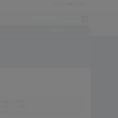
Anmeldung
|
Login
Archiv
erung:
06.12.2004
erung:
04.11.2005
stion:
11