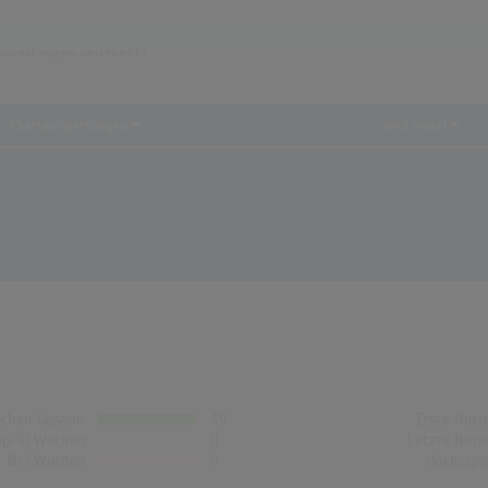
Chartauswertungen
...und mehr!
chen Gesamt
49
Erste Noti
op-10 Wochen
0
Letzte Noti
Nr.1 Wochen
0
Höchstpo