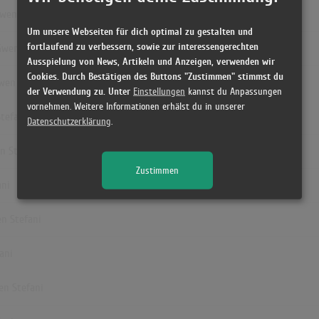
Gwen Stefani
Um unsere Webseiten für dich optimal zu gestalten und
fortlaufend zu verbessern, sowie zur interessengerechten
Gwen Stefani
Ausspielung von News, Artikeln und Anzeigen, verwenden wir
Cookies. Durch Bestätigen des Buttons "Zustimmen" stimmst du
Gwen Stefani
der Verwendung zu. Unter
Einstellungen
kannst du Anpassungen
vornehmen. Weitere Informationen erhälst du in unserer
Stefani
Datenschutzerklärung
.
n Stefani
Zustimmen
ani
en Stefani
ani
en Stefani