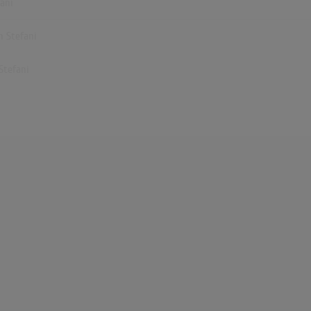
fani
n Stefani
Stefani