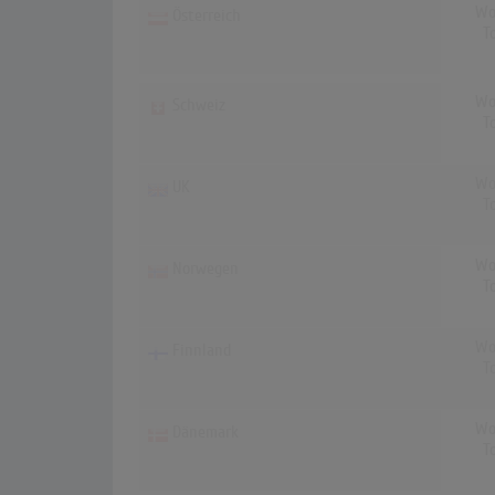
Wo
Österreich
T
Wo
Schweiz
T
Wo
UK
T
Wo
Norwegen
T
Wo
Finnland
T
Wo
Dänemark
T