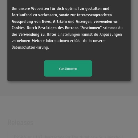
Heartaches By The Number
Um unsere Webseiten für dich optimal zu gestalten und
(2:34)
fortlaufend zu verbessern, sowie zur interessengerechten
Heartaches By The Number
Ausspielung von News, Artikeln und Anzeigen, verwenden wir
(2:34)
Cookies. Durch Bestätigen des Buttons "Zustimmen" stimmst du
der Verwendung zu. Unter
Einstellungen
kannst du Anpassungen
Heartaches By The Number
vornehmen. Weitere Informationen erhälst du in unserer
(2:58)
Datenschutzerklärung
.
Heartaches by the Number
(2:37)
Willie Nelson - Heartaches by the Number (Official Video)
Zustimmen
(3:20)
Releases
[1959 Vinyl, UK] Heartaches By The Number - Guy Mitchell