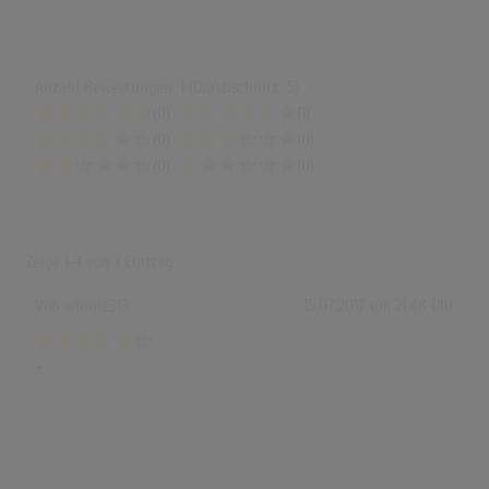
Anzahl Bewertungen: 1 (Durchschnitt: 5)
(0)
(1)
(0)
(0)
(0)
(0)
Zeige
1-1
von
1
Eintrag.
Von
winnie313
15.07.2017 um 21:48 Uhr
+