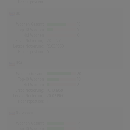
Höchstpostion:
-
UK
Wochen Gesamt
16
Top-10 Wochen
5
Nr.1 Wochen
0
Erste Notierung:
28.11.1959
Letzte Notierung:
19.03.1960
Höchstpostion:
5
USA
Wochen Gesamt
20
Top-10 Wochen
10
Nr.1 Wochen
2
Erste Notierung:
10.10.1959
Letzte Notierung:
20.02.1960
Höchstpostion:
1
Norwegen
Wochen Gesamt
14
Top-10 Wochen
14