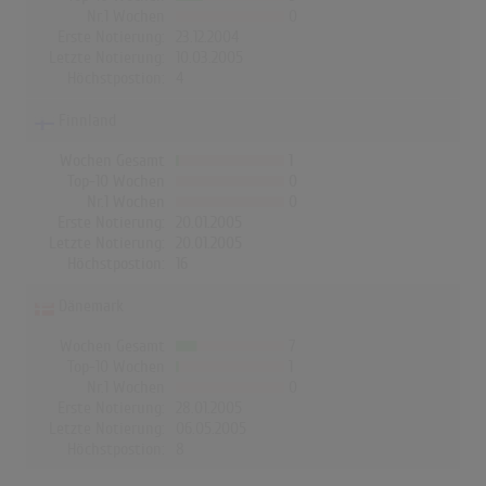
Nr.1 Wochen
0
Erste Notierung:
23.12.2004
Letzte Notierung:
10.03.2005
Höchstpostion:
4
Finnland
Wochen Gesamt
1
Top-10 Wochen
0
Nr.1 Wochen
0
Erste Notierung:
20.01.2005
Letzte Notierung:
20.01.2005
Höchstpostion:
16
Dänemark
Wochen Gesamt
7
Top-10 Wochen
1
Nr.1 Wochen
0
Erste Notierung:
28.01.2005
Letzte Notierung:
06.05.2005
Höchstpostion:
8