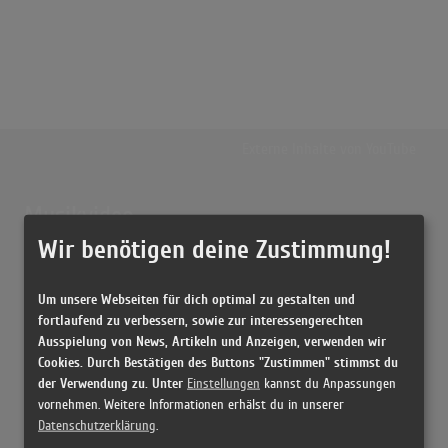
Externe Inhalte von
YouTube
Musikvideo
Wir benötigen deine Zustimmung!
Sie müssen die
Cookie Zustimmung ändern
, um Videos zu laden!
26 Treffer zu "Boulevard Of Broken Dreams Green Day"
Um unsere Webseiten für dich optimal zu gestalten und
Green Day - Boulevard Of Broken Dreams [Official Music Video]
fortlaufend zu verbessern, sowie zur interessengerechten
(4:48)
Ausspielung von News, Artikeln und Anzeigen, verwenden wir
Green Day - Boulevard Of Broken Dreams [Official Music Video]
Cookies. Durch Bestätigen des Buttons "Zustimmen" stimmst du
(4:48)
der Verwendung zu. Unter
Einstellungen
kannst du Anpassungen
vornehmen. Weitere Informationen erhälst du in unserer
Green Day - Boulevard Of Broken Dreams [Live]
Datenschutzerklärung
.
(4:47)