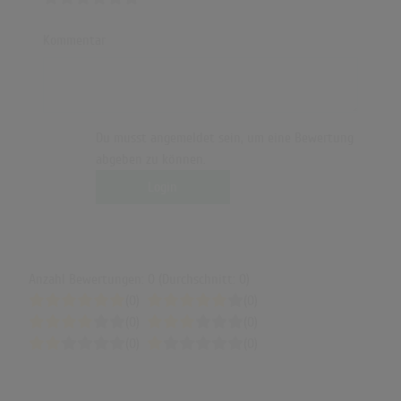
Green Day “Boulevard of Broken Dreams” Live on the Stern Show (2016)
(5:00)
Kommentar
Green Day performs Boulevard of Broken Dreams at Reading Festival
(5:46)
Nightcore - Boulevard of Broken Dreams (Rock Version) (Lyrics)
(4:05)
Du musst angemeldet sein, um eine Bewertung
Green Day Performs “Boulevard of Broken Dreams” | 2005 Video Music
abgeben zu können.
Awards
Login
(4:39)
Greenday - Boulevard of Broken Dreams in Classical Latin
(Bardcore/Medieval style)
(4:05)
Anzahl Bewertungen: 0 (Durchschnitt: 0)
Green Day - Boulevard of Broken Dreams Fingerstyle (AcousticTrench on
(0)
(0)
Spotify & Apple)
(0)
(0)
(1:06)
(0)
(0)