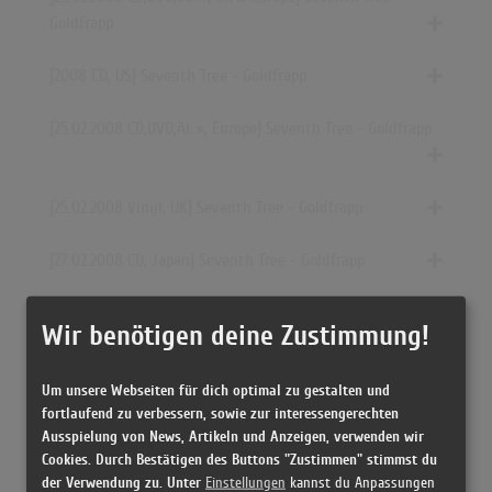
Goldfrapp
[2008 CD, US] Seventh Tree - Goldfrapp
[25.02.2008
CD,DVD,Al..»
, Europe] Seventh Tree - Goldfrapp
[25.02.2008 Vinyl, UK] Seventh Tree - Goldfrapp
[27.02.2008 CD, Japan] Seventh Tree - Goldfrapp
[03/2008 CD, Taiwan] Seventh Tree - Goldfrapp
Wir benötigen deine Zustimmung!
[2008 CDr, UK] Seventh Tree - Instrumentals - Goldfrapp
Um unsere Webseiten für dich optimal zu gestalten und
fortlaufend zu verbessern, sowie zur interessengerechten
[2008 CDr, UK] Seventh Tree - Instrumental Versions -
Ausspielung von News, Artikeln und Anzeigen, verwenden wir
Goldfrapp
Cookies. Durch Bestätigen des Buttons "Zustimmen" stimmst du
der Verwendung zu. Unter
Einstellungen
kannst du Anpassungen