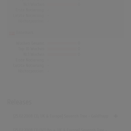
Nr.1 Wochen
0
Erste Notierung:
-
Letzte Notierung:
-
Höchstpostion:
-
Dänemark
Wochen Gesamt
0
Top-10 Wochen
0
Nr.1 Wochen
0
Erste Notierung:
-
Letzte Notierung:
-
Höchstpostion:
-
Releases
[25.02.2008 CD, UK & Europe] Seventh Tree - Goldfrapp
[25.02.2008
CD,DVD,Bo..»
, UK & Europe] Seventh Tree -