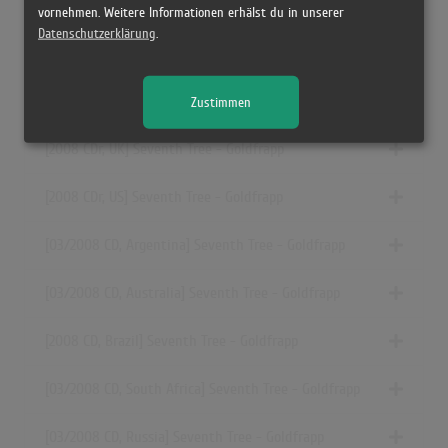
[03.11.2008
CD,DVD,Al..»
, UK] Seventh Tree - Goldfrapp
vornehmen. Weitere Informationen erhälst du in unserer
Datenschutzerklärung
.
[2008 CD, Canada] Seventh Tree - Goldfrapp
[25.02.2008 CDr, UK] Seventh Tree (Sampler) - Goldfrapp
Zustimmen
[2008 CDr, UK] Seventh Tree - Goldfrapp
[2008 CDr, US] Seventh Tree - Goldfrapp
[03/2008 CD, Argentina] Seventh Tree - Goldfrapp
[03/2008 CD, Australia] Seventh Tree - Goldfrapp
[2008 CD, Brazil] Seventh Tree - Goldfrapp
[03/2008 CD, South Africa] Seventh Tree - Goldfrapp
[03/2008 CD, Russia] Seventh Tree - Goldfrapp