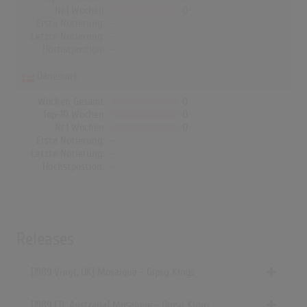
Nr.1 Wochen
0
Erste Notierung:
-
Letzte Notierung:
-
Höchstpostion:
-
Dänemark
Wochen Gesamt
0
Top-10 Wochen
0
Nr.1 Wochen
0
Erste Notierung:
-
Letzte Notierung:
-
Höchstpostion:
-
Releases
[1989 Vinyl, UK] Mosaique - Gipsy Kings
[1989 CD, Australia] Mosaique - Gipsy Kings