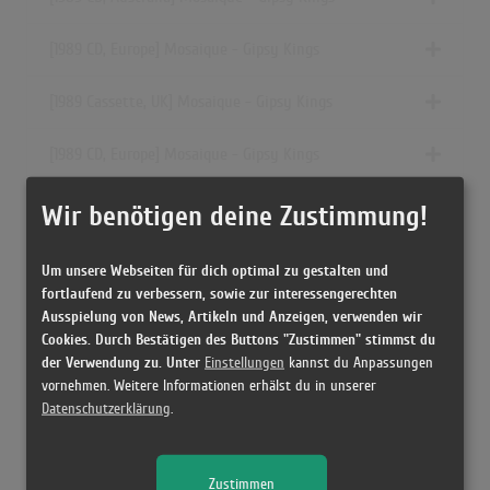
[1989 CD, Europe] Mosaique - Gipsy Kings
[1989 Cassette, UK] Mosaique - Gipsy Kings
[1989 CD, Europe] Mosaique - Gipsy Kings
[1989 Vinyl, France] Mosaïque - Gipsy Kings
Wir benötigen deine Zustimmung!
[1991 Cassette, Poland] Mosaique - Gipsy Kings
Um unsere Webseiten für dich optimal zu gestalten und
fortlaufend zu verbessern, sowie zur interessengerechten
[1989 Vinyl, Canada] Mosaique - Gipsy Kings
Ausspielung von News, Artikeln und Anzeigen, verwenden wir
Cookies. Durch Bestätigen des Buttons "Zustimmen" stimmst du
der Verwendung zu. Unter
Einstellungen
kannst du Anpassungen
[1989 Vinyl, US] Mosaique - Gipsy Kings
vornehmen. Weitere Informationen erhälst du in unserer
Datenschutzerklärung
.
[1989 Vinyl, Europe] Mosaique - Gipsy Kings
[1989 Vinyl, Canada] Mosaïque - Gipsy Kings
Zustimmen