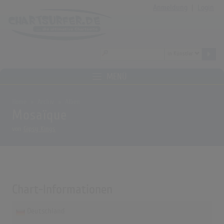
Anmeldung
|
Login
MENÜ
Home
Archiv
Alben
Mosaïque
von
Gipsy Kings
Chart-Informationen
Deutschland