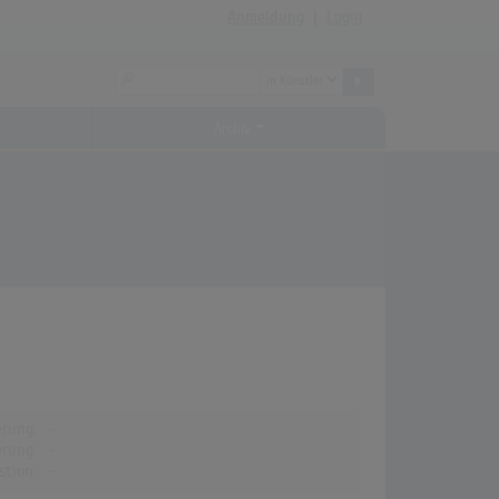
Anmeldung
|
Login
Archiv
erung:
-
erung:
-
stion:
-