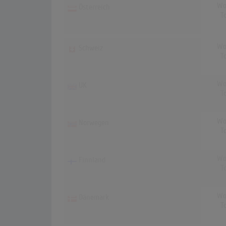
Wo
Österreich
T
Wo
Schweiz
T
Wo
UK
T
Wo
Norwegen
T
Wo
Finnland
T
Wo
Dänemark
T