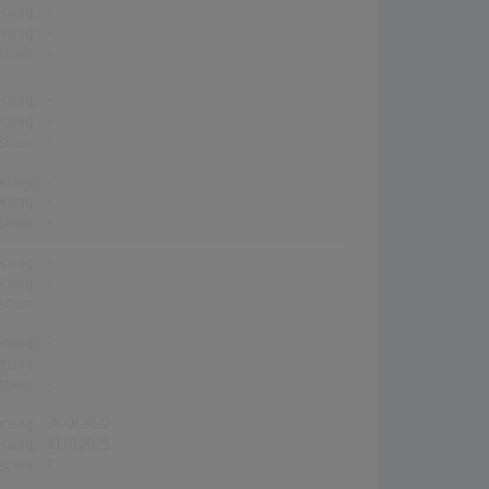
erung:
-
erung:
-
stion:
-
erung:
-
erung:
-
stion:
-
erung:
-
erung:
-
stion:
-
erung:
-
erung:
-
stion:
-
erung:
-
erung:
-
stion:
-
erung:
28.01.2022
erung:
10.01.2025
stion:
1