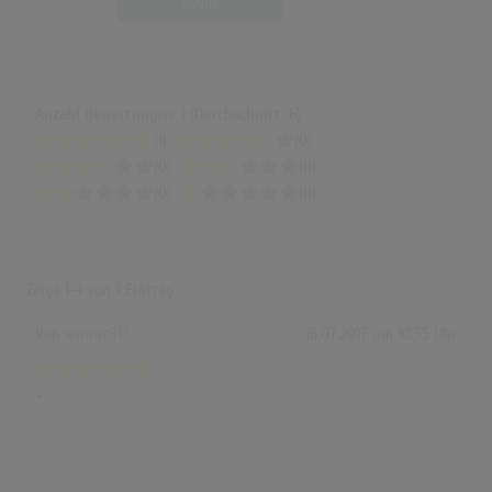
Login
Anzahl Bewertungen: 1 (Durchschnitt: 6)
(1)
(0)
(0)
(0)
(0)
(0)
Zeige
1-1
von
1
Eintrag.
Von
winnie313
16.07.2017 um 10:35 Uhr
+