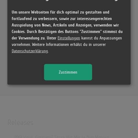
Tanze mit mir in den Morgen (Mitternachtstango)
(2:55)
Um unsere Webseiten für dich optimal zu gestalten und
fortlaufend zu verbessern, sowie zur interessengerechten
Tanze mit mir in den Morgen (Mitternachts-Tango)
Ausspielung von News, Artikeln und Anzeigen, verwenden wir
(2:52)
Cookies. Durch Bestätigen des Buttons "Zustimmen" stimmst du
der Verwendung zu. Unter
Einstellungen
kannst du Anpassungen
vornehmen. Weitere Informationen erhälst du in unserer
Datenschutzerklärung
.
Zustimmen
Releases
[1961 Vinyl, Germany] Tanze Mit Mir In Den Morgen