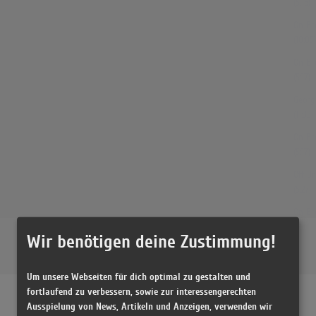
(5:16)
On Br
(10:05)
On Br
(5:17)
Georg
(11:33)
On B
(5:17)
Off B
(5:27)
On Br
(21:20)
Wir benötigen deine Zustimmung!
George
(3:16)
Um unsere Webseiten für dich optimal zu gestalten und
fortlaufend zu verbessern, sowie zur interessengerechten
Ausspielung von News, Artikeln und Anzeigen, verwenden wir