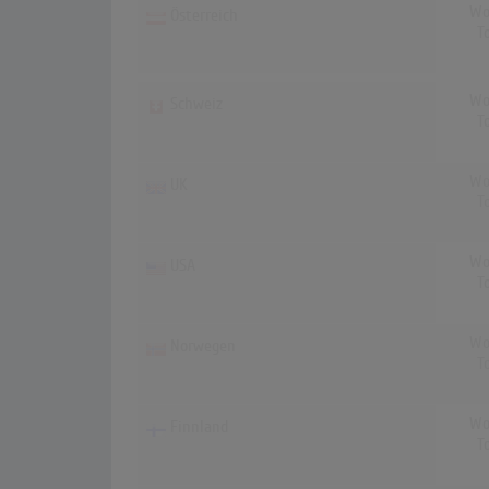
Wo
Österreich
T
Wo
Schweiz
T
Wo
UK
T
Wo
USA
T
Wo
Norwegen
T
Wo
Finnland
T