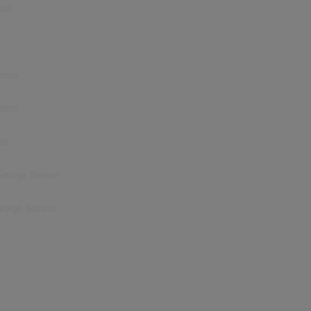
son
enson
enson
on
 George Benson
George Benson