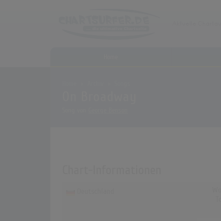
Home
Home
Archiv
Songs
On Broadway
Song von
George Benson
Chart-Informationen
Wo
Deutschland
T