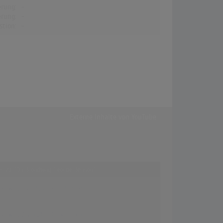
erung:
-
erung:
-
stion:
-
Externe Inhalte von
YouTube
fer zu "On Broadway George Benson"
oadway Live By George Benson
oadway (Live) (2015 GH Version)