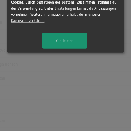
Cookies. Durch Bestätigen des Buttons "Zustimmen" stimmst du
der Verwendung zu. Unter
Einstellungen
kannst du Anpassungen
vornehmen. Weitere Informationen erhälst du in unserer
Datenschutzerklärung
.
on
Zustimmen
ove - George Benson
rge Benson
son
son