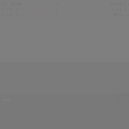
chen Gesamt
0
Erste Noti
op-10 Wochen
0
Letzte Noti
Nr.1 Wochen
0
Höchstpo
9 Tref
 laden!
On Br
(8:53)
On Br