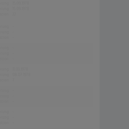
erung:
15.09.1978
erung:
15.09.1978
stion:
22
erung:
-
erung:
-
stion:
-
erung:
-
erung:
-
stion:
-
erung:
11.03.1978
erung:
08.07.1978
stion:
7
erung:
-
erung:
-
stion:
-
erung:
-
erung:
-
stion:
-