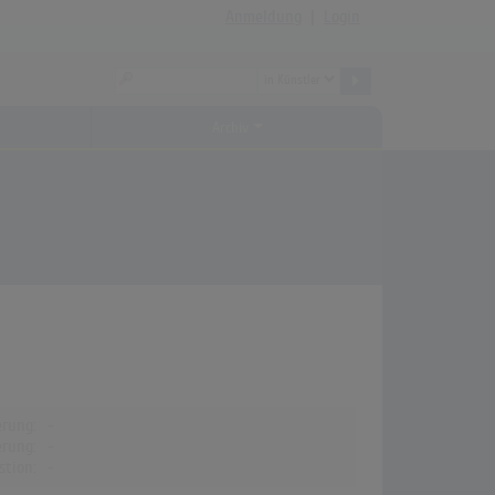
Anmeldung
|
Login
Archiv
erung:
-
erung:
-
stion:
-