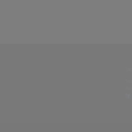
ÜBE
Sit
Aus