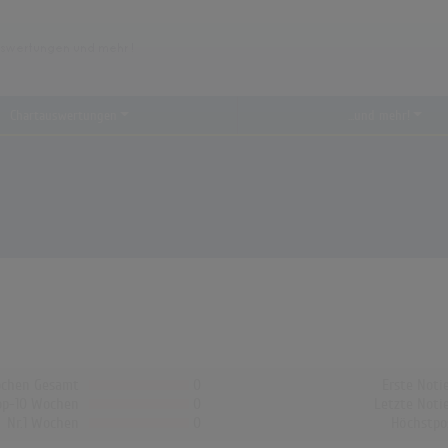
Chartauswertungen
...und mehr!
chen Gesamt
0
Erste Noti
op-10 Wochen
0
Letzte Noti
Nr.1 Wochen
0
Höchstpo