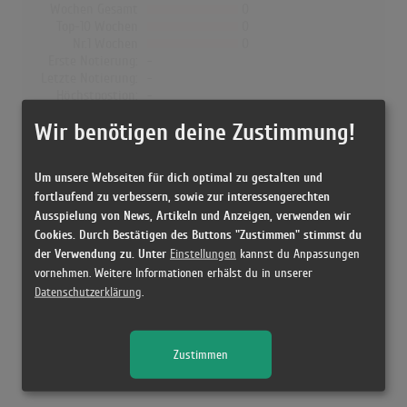
Wochen Gesamt
0
Top-10 Wochen
0
Nr.1 Wochen
0
Erste Notierung:
-
Letzte Notierung:
-
Höchstpostion:
-
Wir benötigen deine Zustimmung!
Dänemark
Wochen Gesamt
0
Um unsere Webseiten für dich optimal zu gestalten und
Top-10 Wochen
0
fortlaufend zu verbessern, sowie zur interessengerechten
Nr.1 Wochen
0
Ausspielung von News, Artikeln und Anzeigen, verwenden wir
Erste Notierung:
-
Letzte Notierung:
-
Cookies. Durch Bestätigen des Buttons "Zustimmen" stimmst du
Höchstpostion:
-
der Verwendung zu. Unter
Einstellungen
kannst du Anpassungen
vornehmen. Weitere Informationen erhälst du in unserer
Datenschutzerklärung
.
Releases
Zustimmen
Kein Release gefunden!