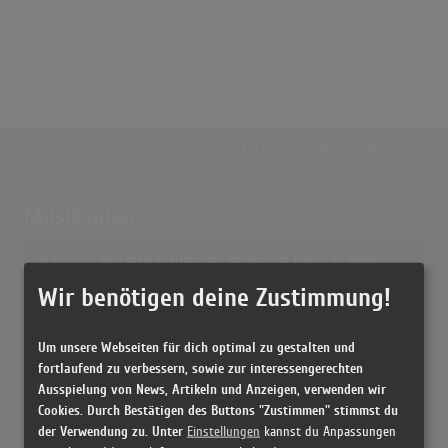
Externe Inhalte von
YouTube
Musikvideo
Sie müssen die
Cookie Zustimmung ändern
, um Videos zu laden!
8 Treffer zu "Your Own Special Way Genesis"
Wir benötigen deine Zustimmung!
Genesis - Your Own Special Way (Official Audio)
(6:18)
Um unsere Webseiten für dich optimal zu gestalten und
Your Own Special Way
fortlaufend zu verbessern, sowie zur interessengerechten
(6:19)
Ausspielung von News, Artikeln und Anzeigen, verwenden wir
Your Own Special Way (Live)
Cookies. Durch Bestätigen des Buttons "Zustimmen" stimmst du
(6:52)
der Verwendung zu. Unter
Einstellungen
kannst du Anpassungen