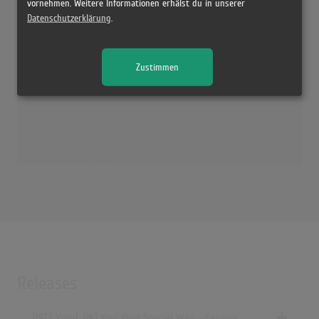
vornehmen. Weitere Informationen erhälst du in unserer
Your Own Special Way (2007 Remaster)
Datenschutzerklärung
.
(6:19)
Your Own Special Way (Remaster 2007)
(6:18)
Zustimmen
Your Own Special Way (2007 - Remaster)
(6:18)
Your Own Special Way (1994 Digital Remaster)
(6:19)
Your Own Special Way
(4:19)
Releases
[1977 Vinyl, UK] Your Own Special Way - Genesis