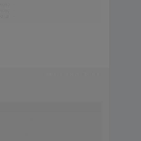
erung:
-
erung:
-
stion:
-
Externe Inhalte von
YouTube
fer zu "Duchess Genesis"
s - Duchess (Official Music Video)
s - Duchess (Official Music Video)