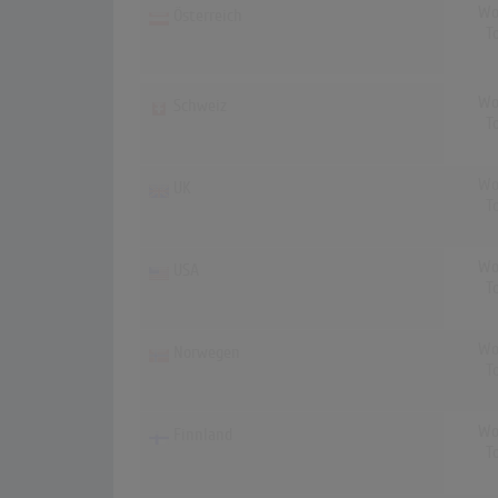
Wo
Österreich
T
Wo
Schweiz
T
Wo
UK
T
Wo
USA
T
Wo
Norwegen
T
Wo
Finnland
T