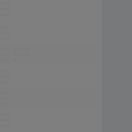
erung:
-
erung:
-
stion:
-
erung:
-
erung:
-
stion:
-
erung:
17.05.1980
erung:
14.06.1980
stion:
46
erung:
-
erung:
-
stion:
-
erung:
-
erung:
-
stion:
-
erung:
-
erung:
-
stion:
-