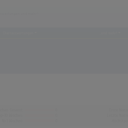
Chartauswertungen
...und mehr!
chen Gesamt
0
Erste Noti
op-10 Wochen
0
Letzte Noti
Nr.1 Wochen
0
Höchstpo