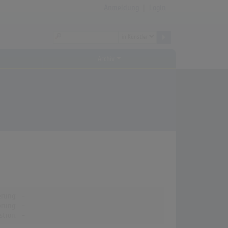
Anmeldung
|
Login
Archiv
erung:
-
erung:
-
stion:
-