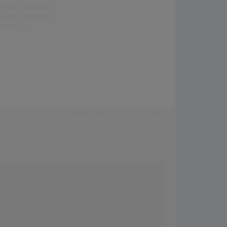
erung:
03.12.2021
erung:
06.05.2022
stion:
9
Externe Inhalte von
YouTube
ffer zu "abcdefu Gayle [UK]"
- abcdefu (Official Music Video)
FU - Gayle