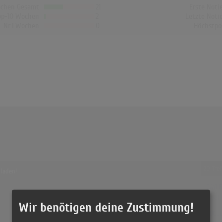
chen Gesamt
21
Erste Noti
op-10 Wochen
2
Letzte Noti
Nr.1 Wochen
0
Höchstpo
20 Tre
 laden!
GAYLE 
(2:58)
Wir benötigen deine Zustimmung!
ABCDE