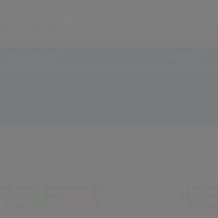
Chartauswertungen
...und mehr!
chen Gesamt
50
Erste Noti
op-10 Wochen
22
Letzte Noti
Nr.1 Wochen
8
Höchstpo