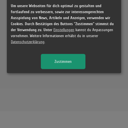
(2:59)
Um unsere Webseiten für dich optimal zu gestalten und
【和訳
fortlaufend zu verbessern, sowie zur interessengerechten
(2:51)
Ausspielung von News, Artikeln und Anzeigen, verwenden wir
Cookies. Durch Bestätigen des Buttons "Zustimmen" stimmst du
GAYLE 
der Verwendung zu. Unter
Einstellungen
kannst du Anpassungen
(2:57)
vornehmen. Weitere Informationen erhälst du in unserer
GAYLE 
Datenschutzerklärung
.
(2:51)
GAYLE 
Zustimmen
(2:49)
GAYLE 
(2:49)
GAYLE 
(2:49)
GAYLE 
(2:49)
GAYLE 
(2:49)