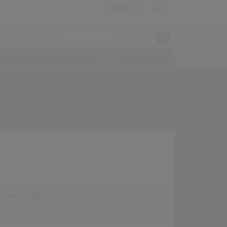
Anmeldung
|
Login
Archiv
erung:
19.11.2021
erung:
06.01.2023
stion:
1