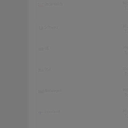
Wo
Österreich
T
Wo
Schweiz
T
Wo
UK
T
Wo
USA
T
Wo
Norwegen
T
Wo
Finnland
T