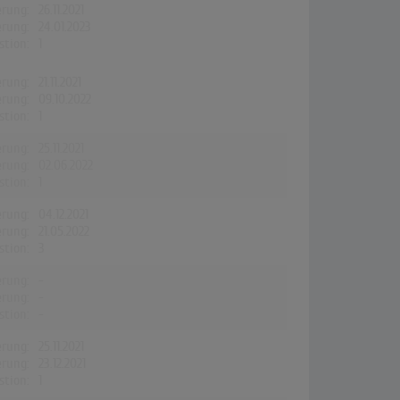
erung:
26.11.2021
erung:
24.01.2023
stion:
1
erung:
21.11.2021
erung:
09.10.2022
stion:
1
erung:
25.11.2021
erung:
02.06.2022
stion:
1
erung:
04.12.2021
erung:
21.05.2022
stion:
3
erung:
-
erung:
-
stion:
-
erung:
25.11.2021
erung:
23.12.2021
stion:
1