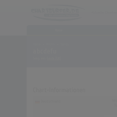
Home
Home
Archiv
Songs
abcdefu
Song von
Gayle [UK]
Chart-Informationen
Wo
Deutschland
T