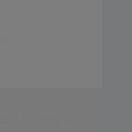
R] GAYLE - abcdefu (Lyrics)
(0)
R DIE SEITE
SONSTIGES
enews
Nutzungsbedingungen