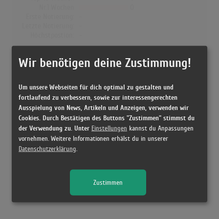
Nr.1 Wochen
0
Erste Notierung:
-
Letzte Notierung:
-
Höchstpostion:
-
Dänemark
Wir benötigen deine Zustimmung!
Wochen Gesamt
0
Top-10 Wochen
0
Um unsere Webseiten für dich optimal zu gestalten und
Nr.1 Wochen
0
fortlaufend zu verbessern, sowie zur interessengerechten
Erste Notierung:
-
Ausspielung von News, Artikeln und Anzeigen, verwenden wir
Letzte Notierung:
-
Cookies. Durch Bestätigen des Buttons "Zustimmen" stimmst du
Höchstpostion:
-
der Verwendung zu. Unter
Einstellungen
kannst du Anpassungen
vornehmen. Weitere Informationen erhälst du in unserer
Datenschutzerklärung
.
Releases
Zustimmen
Kein Release gefunden!