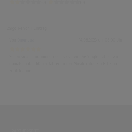
(0)
(0)
Zeige
1-1
von
1
Eintrag.
Von
Oipenbua
14.08.2023 um 08:00 Uhr
Schon so alt und immer noch so schön. Die Single hatten wir
damals in den 60iger Jahren in der Musiktruhe. Ein Hit zum
zurücklehnen.
PARTNERSEITE