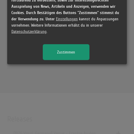
Venus - Frankie Avalon | The Midnight Special
Ausspielung von News, Artikeln und Anzeigen, verwenden wir
(2:52)
Cookies. Durch Bestätigen des Buttons "Zustimmen" stimmst du
der Verwendung zu. Unter
Einstellungen
kannst du Anpassungen
vornehmen. Weitere Informationen erhälst du in unserer
Datenschutzerklärung
.
Zustimmen
Releases
[1976 Vinyl, Germany] Venus - Frankie Avalon