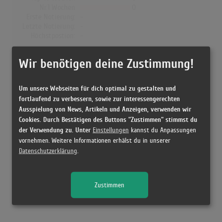
Nr.1 Wochen
0
Erste Notierung:
-
Letzte Notierung:
-
Höchstpostion:
-
Dänemark
Wir benötigen deine Zustimmung!
Wochen Gesamt
0
Top-10 Wochen
0
Um unsere Webseiten für dich optimal zu gestalten und
Nr.1 Wochen
0
fortlaufend zu verbessern, sowie zur interessengerechten
Erste Notierung:
-
Ausspielung von News, Artikeln und Anzeigen, verwenden wir
Letzte Notierung:
-
Cookies. Durch Bestätigen des Buttons "Zustimmen" stimmst du
Höchstpostion:
-
der Verwendung zu. Unter
Einstellungen
kannst du Anpassungen
vornehmen. Weitere Informationen erhälst du in unserer
Datenschutzerklärung
.
Releases
Zustimmen
Kein Release gefunden!