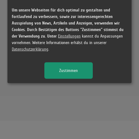
Fall O
Video)
Um unsere Webseiten für dich optimal zu gestalten und
(4:07)
fortlaufend zu verbessern, sowie zur interessengerechten
Ausspielung von News, Artikeln und Anzeigen, verwenden wir
Fall O
Cookies. Durch Bestätigen des Buttons "Zustimmen" stimmst du
Sessi
der Verwendung zu. Unter
Einstellungen
kannst du Anpassungen
(3:24)
vornehmen. Weitere Informationen erhälst du in unserer
Fall O
Datenschutzerklärung
.
Unplu
(3:27)
This A
Zustimmen
(3:33)
This A
(3:33)
Fall 
Live) 
(3:13)
Fall O
UCF A
(3:16)