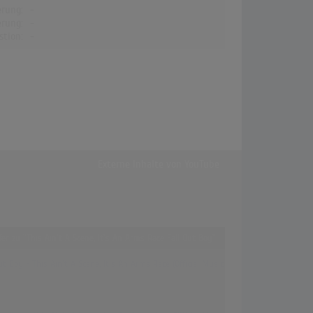
erung:
-
erung:
-
stion:
-
Externe Inhalte von
YouTube
fer zu "This Ain't A Scene, It's An Arms Race Fall Out Boy"
ut Boy - This Ain't A Scene, It's An Arms Race (Official Music