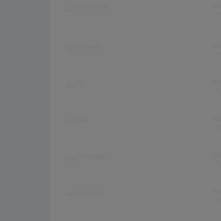
Wo
Österreich
T
Wo
Schweiz
T
Wo
UK
T
Wo
USA
T
Wo
Norwegen
T
Wo
Finnland
T