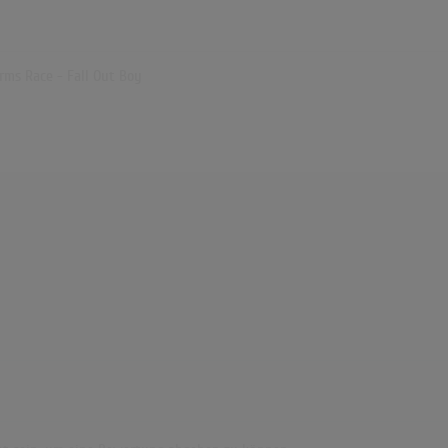
Fall O
9:30 C
(3:14)
 Arms Race - Fall Out Boy
This 
Main 
(4:12)
Fall O
Histor
(0:55)
Fall O
Tutor
(3:37)
Jormu
(3:42)
Fall 
Remix
(4:56)