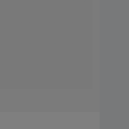
ut Boy - This Ain't A Scene, It's An Arms Race (Official Music
ut Boy - This Ain't A Scene, It's An Arms Race (AOL
ons)
ut Boy - This Ain't A Scene, It's An Arms Race (VH1
gged)
in't A Scene, It's An Arms Race
in't A Scene, It's An Arms Race
Out Boy - This Ain't A Scene, It's An Arms Race (AOL Music
2007
ut Boy - This Ain't A Scene, It's An Arms Race (Live From
rena)