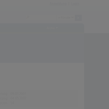
Anmeldung
|
Login
Archiv
erung:
09.03.2007
erung:
04.05.2007
stion:
54