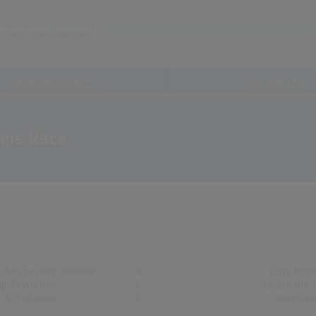
Chartauswertungen
...und mehr!
Arms Race
chen Gesamt
9
Erste Noti
op-10 Wochen
0
Letzte Noti
Nr.1 Wochen
0
Höchstpo