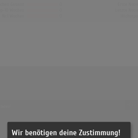
chen Gesamt
0
Erste Noti
op-10 Wochen
0
Letzte Noti
Nr.1 Wochen
0
Höchstpo
14 Tref
 laden!
Fall O
Video)
(4:07)
Wir benötigen deine Zustimmung!