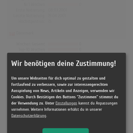
Nr.1 Wochen
0
Erste Notierung:
08.03.2001
Letzte Notierung:
19.04.2001
Höchstpostion:
15
Dänemark
Wochen Gesamt
0
Top-10 Wochen
0
Nr.1 Wochen
0
Erste Notierung:
-
Wir benötigen deine Zustimmung!
Letzte Notierung:
-
Höchstpostion:
-
Um unsere Webseiten für dich optimal zu gestalten und
fortlaufend zu verbessern, sowie zur interessengerechten
Ausspielung von News, Artikeln und Anzeigen, verwenden wir
Cookies. Durch Bestätigen des Buttons "Zustimmen" stimmst du
Releases
der Verwendung zu. Unter
Einstellungen
kannst du Anpassungen
vornehmen. Weitere Informationen erhälst du in unserer
Datenschutzerklärung
.
[09.11.1999 CD, US] Breathe - Faith Hill
[09.11.1999 CD, Europe] Breathe - Faith Hill