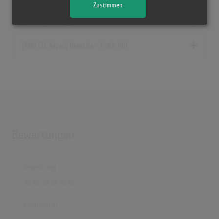
Zustimmen
[1999 CD, Europe] Breathe - Faith Hill
[1999 CD, Japan] Breathe - Faith Hill
Bewertungen
Bewertung
Kommentar