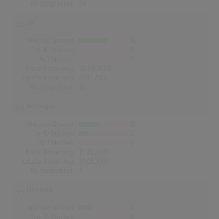
Höchstpostion:
38
UK
Wochen Gesamt
16
Top-10 Wochen
0
Nr.1 Wochen
0
Erste Notierung:
03.06.2000
Letzte Notierung:
21.07.2001
Höchstpostion:
19
Norwegen
Wochen Gesamt
12
Top-10 Wochen
5
Nr.1 Wochen
0
Erste Notierung:
15.03.2001
Letzte Notierung:
31.05.2001
Höchstpostion:
3
Finnland
Wochen Gesamt
7
Top-10 Wochen
0