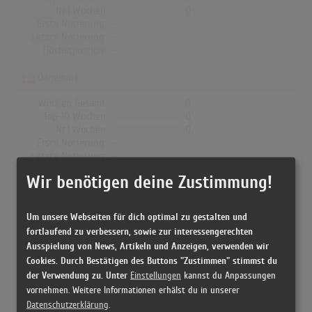
Nr.1 Wochen
0
Erste Notierung:
-
Letzte Notierung:
-
Höchstpostion:
-
Dänemark
Wochen Gesamt
0
Top-10 Wochen
0
Nr.1 Wochen
0
Erste Notierung:
-
Letzte Notierung:
-
Höchstpostion:
-
Wir benötigen deine Zustimmung!
Um unsere Webseiten für dich optimal zu gestalten und
fortlaufend zu verbessern, sowie zur interessengerechten
Releases
Ausspielung von News, Artikeln und Anzeigen, verwenden wir
Cookies. Durch Bestätigen des Buttons "Zustimmen" stimmst du
der Verwendung zu. Unter
Einstellungen
kannst du Anpassungen
[1963 Vinyl, Germany] Songs Der Welt - Esther Ofarim +
vornehmen. Weitere Informationen erhälst du in unserer
Abraham
Datenschutzerklärung
.