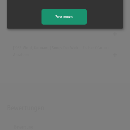
[1963 Vinyl, Germany] Songs Der Welt - Esther Ofarim +
Abraham
Zustimmen
[ Vinyl, Austria] Songs Der Welt - Esther Ofarim + Abraham
[1963 Vinyl, Germany] Songs Der Welt - Esther Ofarim +
Abraham
Bewertungen
Bewertung