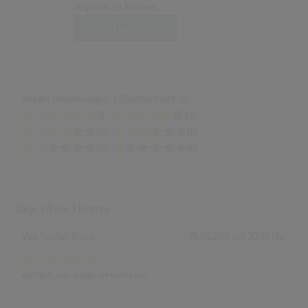
Emeli Sandé - "Read All About It Pt. III" (Simón) | Sing-Offs | The Voice
abgeben zu können.
Kids 2024
Login
(3:06)
Anzahl Bewertungen: 1 (Durchschnitt: 6)
(1)
(0)
(0)
(0)
(0)
(0)
Zeige
1-1
von
1
Eintrag.
Von
Stefan_Kruse
25.05.2013 um 20:52 Uhr
einfach nur super. ++++++++++