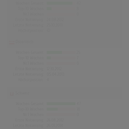
Wochen Gesamt
42
Top-10 Wochen
8
Nr.1 Wochen
0
Erste Notierung:
24.08.2012
Letzte Notierung:
25.10.2013
Höchstpostion:
©
Österreich
Wochen Gesamt
25
Top-10 Wochen
7
Nr.1 Wochen
0
Erste Notierung:
12.10.2012
Letzte Notierung:
05.04.2013
Höchstpostion:
4
Schweiz
Wochen Gesamt
47
Top-10 Wochen
18
Nr.1 Wochen
0
Erste Notierung:
26.08.2012
Letzte Notierung:
26.01.2014