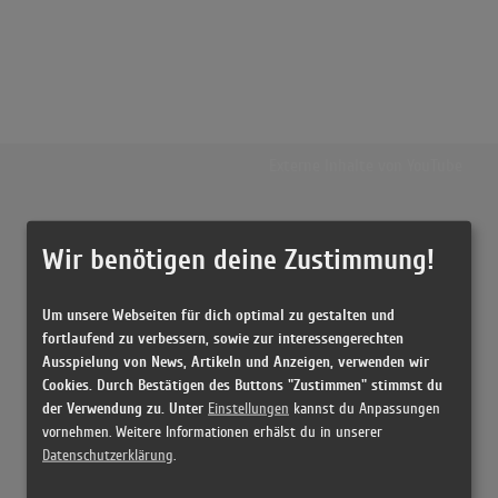
Externe Inhalte von
YouTube
Musikvideo
Wir benötigen deine Zustimmung!
Sie müssen die
Cookie Zustimmung ändern
, um Videos zu laden!
20 Treffer zu "Read All About It (Pt. III) Emeli Sande"
Um unsere Webseiten für dich optimal zu gestalten und
Emeli Sandé - Read All About It Pt. III (Live from Aberdeen)
fortlaufend zu verbessern, sowie zur interessengerechten
(5:24)
Ausspielung von News, Artikeln und Anzeigen, verwenden wir
Cookies. Durch Bestätigen des Buttons "Zustimmen" stimmst du
Read All About It, Pt. III
der Verwendung zu. Unter
Einstellungen
kannst du Anpassungen
(4:44)
vornehmen. Weitere Informationen erhälst du in unserer
Read All About It, Pt. III
Datenschutzerklärung
.
(4:44)