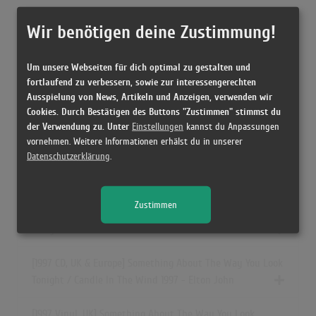
Releases
Wir benötigen deine Zustimmung!
[13.09.1997 CD, UK] Something About The Way You Look
Um unsere Webseiten für dich optimal zu gestalten und
Tonight / Candle In The Wind 1997 - Elton John
fortlaufend zu verbessern, sowie zur interessengerechten
Ausspielung von News, Artikeln und Anzeigen, verwenden wir
[1997 CD, UK & Europe] Something About The Way You Look
Cookies. Durch Bestätigen des Buttons "Zustimmen" stimmst du
der Verwendung zu. Unter
Einstellungen
kannst du Anpassungen
Tonight / Candle In The Wind 1997 - Elton John
vornehmen. Weitere Informationen erhälst du in unserer
Datenschutzerklärung
.
[1997 CD, US] Something About The Way You Look Tonight /
Candle In The Wind 1997 - Elton John
Zustimmen
[1997 CD, Canada] Something About The Way You Look
Tonight / Candle In The Wind 1997 - Elton John
[1997 CD, UK & Europe] Something About The Way You Look
Tonight / Candle In The Wind 1997 - Elton John
[1997 Vinyl, UK] Something About The Way You Look