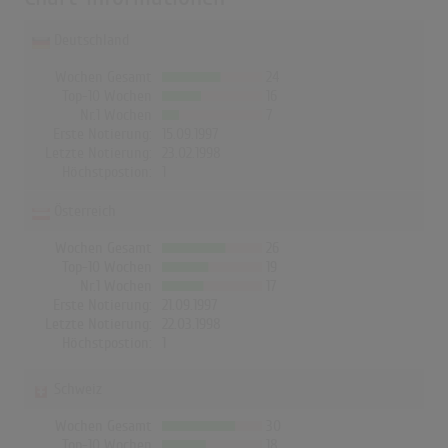
Deutschland
Wochen Gesamt
24
Top-10 Wochen
16
Nr.1 Wochen
7
Erste Notierung:
15.09.1997
Letzte Notierung:
23.02.1998
Höchstpostion:
1
Österreich
Wochen Gesamt
26
Top-10 Wochen
19
Nr.1 Wochen
17
Erste Notierung:
21.09.1997
Letzte Notierung:
22.03.1998
Höchstpostion:
1
Schweiz
Wochen Gesamt
30
Top-10 Wochen
18