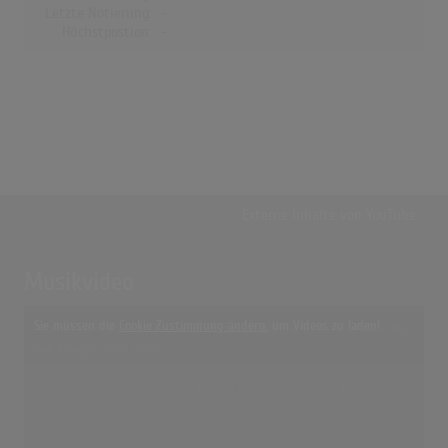
Letzte Notierung:
-
Höchstpostion:
-
Externe Inhalte von
YouTube
Musikvideo
Sie müssen die
Cookie Zustimmung ändern
, um Videos zu laden!
8 Treffer zu "Candle In The Wind 1997 / Something About The Way You
Look Tonight Elton John"
Elton John - Something About The Way You Look Tonight
(4:07)
Elton John - Something About The Way You Look Tonight