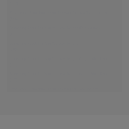
(4:07)
Elton John - Something About The Way You Look Tonight (Live)
(5:46)
Something About The Way You Look Tonight (Edit Version)
(4:01)
Something About The Way You Look Tonight
(5:09)
Something About The Way You Look Tonight (Single Edit / Remastered)
(4:01)
Something About The Way You Look Tonight (Single Edit / Remastered)
(4:01)
Elton John - Something About The Way You Look Tonight
(5:06)