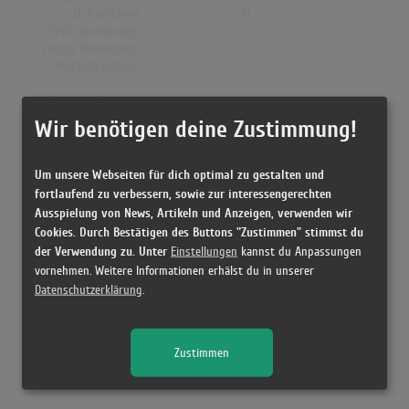
Nr.1 Wochen
0
Erste Notierung:
-
Letzte Notierung:
-
Höchstpostion:
-
Dänemark
Wir benötigen deine Zustimmung!
Wochen Gesamt
0
Top-10 Wochen
0
Nr.1 Wochen
0
Um unsere Webseiten für dich optimal zu gestalten und
Erste Notierung:
-
fortlaufend zu verbessern, sowie zur interessengerechten
Letzte Notierung:
-
Ausspielung von News, Artikeln und Anzeigen, verwenden wir
Höchstpostion:
-
Cookies. Durch Bestätigen des Buttons "Zustimmen" stimmst du
der Verwendung zu. Unter
Einstellungen
kannst du Anpassungen
vornehmen. Weitere Informationen erhälst du in unserer
Datenschutzerklärung
.
Releases
Zustimmen
[1981 LP, ] Dance Little Bird - Electronica's