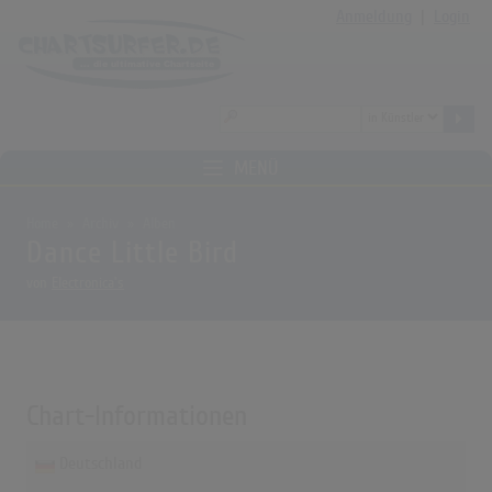
Anmeldung
|
Login
MENÜ
Home
Archiv
Alben
Dance Little Bird
von
Electronica's
Chart-Informationen
Deutschland