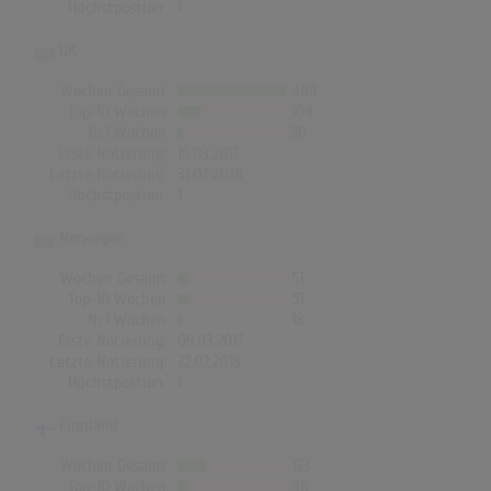
Höchstpostion:
1
UK
Wochen Gesamt
489
Top-10 Wochen
104
Nr.1 Wochen
20
Erste Notierung:
16.03.2017
Letzte Notierung:
31.07.2026
Höchstpostion:
1
Norwegen
Wochen Gesamt
51
Top-10 Wochen
51
Nr.1 Wochen
18
Erste Notierung:
09.03.2017
Letzte Notierung:
22.02.2018
Höchstpostion:
1
Finnland
Wochen Gesamt
123
Top-10 Wochen
46