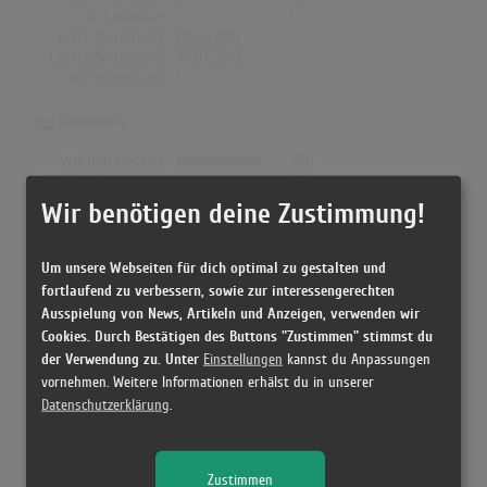
Nr.1 Wochen
1
Erste Notierung:
09.03.2017
Letzte Notierung:
25.07.2019
Höchstpostion:
1
Dänemark
Wochen Gesamt
380
Top-10 Wochen
135
Nr.1 Wochen
36
Wir benötigen deine Zustimmung!
Erste Notierung:
17.03.2017
Letzte Notierung:
10.01.2025
Höchstpostion:
1
Um unsere Webseiten für dich optimal zu gestalten und
fortlaufend zu verbessern, sowie zur interessengerechten
Ausspielung von News, Artikeln und Anzeigen, verwenden wir
Cookies. Durch Bestätigen des Buttons "Zustimmen" stimmst du
der Verwendung zu. Unter
Einstellungen
kannst du Anpassungen
Releases
vornehmen. Weitere Informationen erhälst du in unserer
Datenschutzerklärung
.
Kein Release gefunden!
Zustimmen