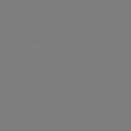
Anzahl Bewertungen: 1 (Durchschnitt: 6)
(1)
(0)
(0)
(0)
(0)
(0)
Zeige
1-1
von
1
Eintrag.
Von
Lina.170291
28.03.2018 um 10:17 Uhr
Definitiv das Beste Album der letzten jahre!!!!