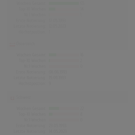
Wochen Gesamt
65
Top-10 Wochen
14
Nr.1 Wochen
1
Erste Notierung:
17.05.1993
Letzte Notierung:
12.05.2023
Höchstpostion:
1
Österreich
Wochen Gesamt
16
Top-10 Wochen
2
Nr.1 Wochen
0
Erste Notierung:
06.06.1993
Letzte Notierung:
19.09.1993
Höchstpostion:
9
Schweiz
Wochen Gesamt
22
Top-10 Wochen
8
Nr.1 Wochen
0
Erste Notierung:
23.05.1993
Letzte Notierung:
14.05.2023