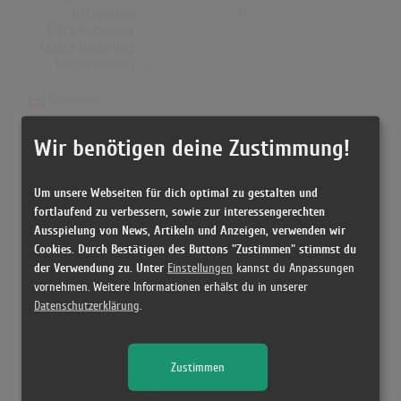
Nr.1 Wochen
0
Erste Notierung:
-
Letzte Notierung:
-
Höchstpostion:
-
Dänemark
Wochen Gesamt
0
Wir benötigen deine Zustimmung!
Top-10 Wochen
0
Nr.1 Wochen
0
Erste Notierung:
-
Um unsere Webseiten für dich optimal zu gestalten und
Letzte Notierung:
-
fortlaufend zu verbessern, sowie zur interessengerechten
Höchstpostion:
-
Ausspielung von News, Artikeln und Anzeigen, verwenden wir
Cookies. Durch Bestätigen des Buttons "Zustimmen" stimmst du
der Verwendung zu. Unter
Einstellungen
kannst du Anpassungen
vornehmen. Weitere Informationen erhälst du in unserer
Datenschutzerklärung
.
Releases
[10.03.1993 CD, ] Kauf mich! - Die Toten Hosen
Zustimmen
[16.11.2007 CD, ] Kauf mich! - Die Toten Hosen