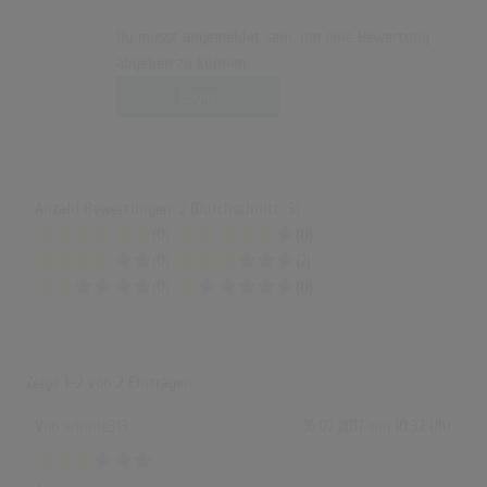
Du musst angemeldet sein, um eine Bewertung
abgeben zu können.
Login
Anzahl Bewertungen: 2 (Durchschnitt: 3)
(0)
(0)
(0)
(2)
(0)
(0)
Zeige
1-2
von
2
Einträgen.
Von
winnie313
16.07.2017 um 10:32 Uhr