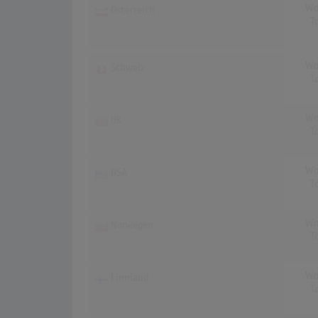
Wo
Österreich
T
Wo
Schweiz
T
Wo
UK
T
Wo
USA
T
Wo
Norwegen
T
Wo
Finnland
T