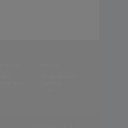
R DIE SEITE
SONSTIGES
enews
Nutzungsbedingungen
wertungsinfo
Datenschutz
Impressum
Copyright © 2026 Chartsurfer.de