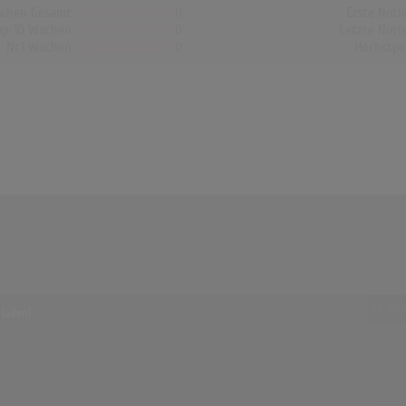
chen Gesamt
0
Erste Noti
op-10 Wochen
0
Letzte Noti
Nr.1 Wochen
0
Höchstpo
14 Tre
 laden!
Ain't
(6:21)
Ain't