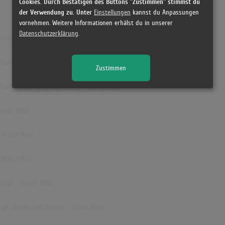
(5:00)
Cookies. Durch Bestätigen des Buttons "Zustimmen" stimmst du
der Verwendung zu. Unter
Einstellungen
kannst du Anpassungen
Ain't
vornehmen. Weitere Informationen erhälst du in unserer
(7:26)
Datenschutzerklärung
.
h Enough (Extended Remix) - Diana Ross
Ain't
(2:32)
 Can't Wait Until Tomorrow - Diana Ross
Zustimmen
Diana
(9:09)
 Can't Wait Until Tomorrow - Diana Ross
Marvi
(Lyric
Diana Ross
(2:27)
 Diana Ross
 Diana Ross
ough - Diana Ross
ough (Extended Remix) - Diana Ross