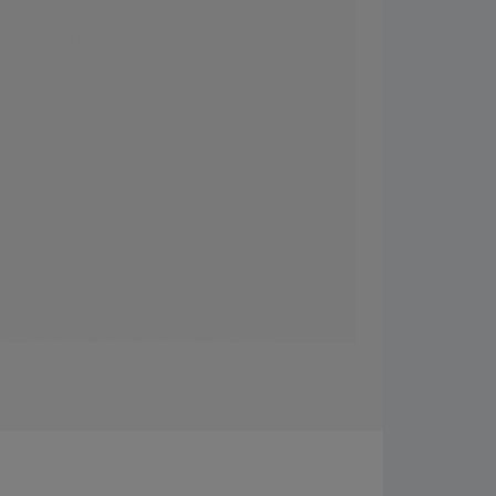
 No Mountain High Enough
 No Mountain High Enough
 No Mountain High Enough
No Mountain High Enough
 No Mountain High Enough (Edit Version)
 No Mountain High Enough (Eric Kupper Remix)
 No Mountain High Enough (The ANMHE 'Diamond Diana"
)
 Ross - Ain’t No Mountain High Enough (Live)