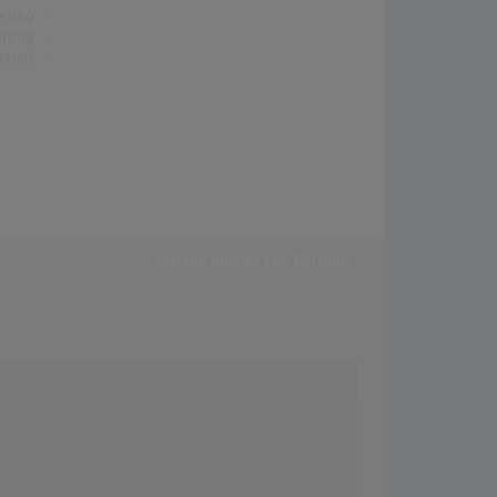
erung:
-
erung:
-
stion:
-
Externe Inhalte von
YouTube
ffer zu "Ain't No Mountain High Enough Diana Ross"
 No Mountain High Enough
 No Mountain High Enough