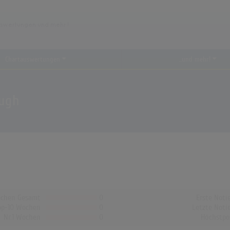
Chartauswertungen
...und mehr!
ough
chen Gesamt
0
Erste Noti
op-10 Wochen
0
Letzte Noti
Nr.1 Wochen
0
Höchstpo