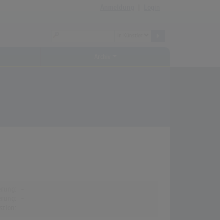
Anmeldung
|
Login
Archiv
erung:
-
erung:
-
stion:
-