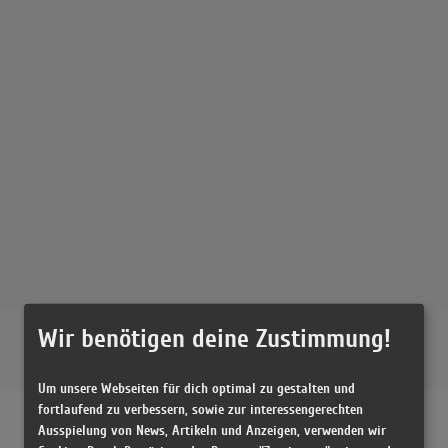
(6:21)
Ain't
(6:19)
Ain't
(3:34)
Ain't
(3:32)
Aint 
(3:30)
Ain't
(3:36)
Ain't
(4:05)
Wir benötigen deine Zustimmung!
Ain't
Remix
Um unsere Webseiten für dich optimal zu gestalten und
(3:07)
fortlaufend zu verbessern, sowie zur interessengerechten
Diana
Ausspielung von News, Artikeln und Anzeigen, verwenden wir