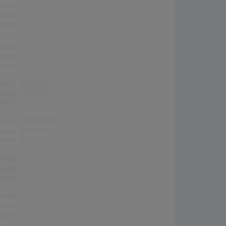
erung:
-
erung:
-
stion:
-
erung:
-
erung:
-
stion:
-
erung:
12.09.1970
erung:
28.11.1970
stion:
6
erung:
08.08.1970
erung:
07.11.1970
stion:
1
erung:
-
erung:
-
stion:
-
erung:
-
erung:
-
stion:
-