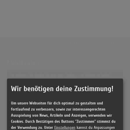
Externe Inhalte von
YouTube
Musikvideo
Sie müssen die
Cookie Zustimmung ändern
, um Videos zu laden!
2 Treffer zu "Hohe Tannen (Das Rübezahllied) Das Hellberg-Duo"
Wir benötigen deine Zustimmung!
Hohe tannen (Das Rübezahllied)
(2:59)
Hohe Tannen (Das Rübezahl Lied)
Um unsere Webseiten für dich optimal zu gestalten und
(2:57)
fortlaufend zu verbessern, sowie zur interessengerechten
Ausspielung von News, Artikeln und Anzeigen, verwenden wir
Cookies. Durch Bestätigen des Buttons "Zustimmen" stimmst du
der Verwendung zu. Unter
Einstellungen
kannst du Anpassungen