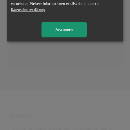
vornehmen. Weitere Informationen erhälst du in unserer
Datenschutzerklärung
.
Zustimmen
Releases
[1960 Vinyl, Germany] Hohe Tannen (Das Rübezahllied) -