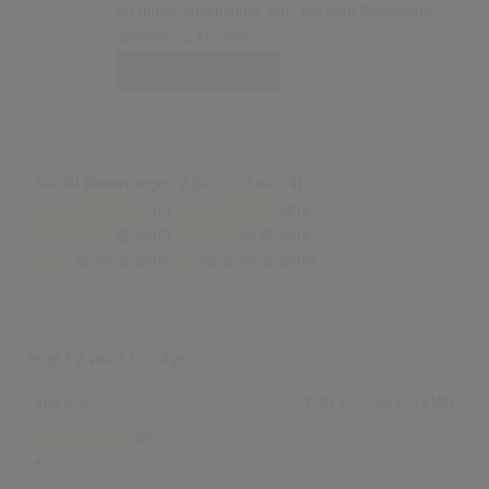
Du musst angemeldet sein, um eine Bewertung
abgeben zu können.
Login
Anzahl Bewertungen: 2 (Durchschnitt: 4)
(0)
(1)
(0)
(1)
(0)
(0)
Zeige
1-2
von
2
Einträgen.
Von
winnie313
15.07.2017 um 21:45 Uhr
+