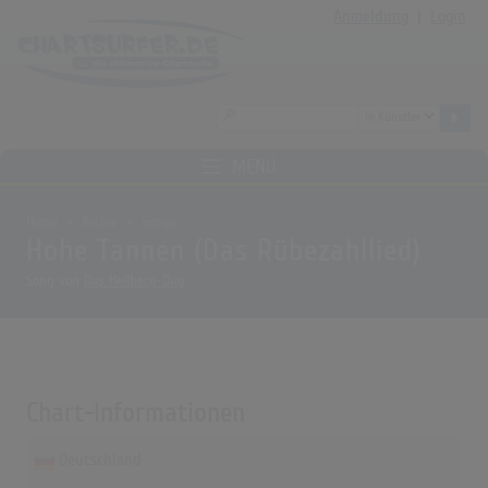
Anmeldung
|
Login
MENÜ
Home
Archiv
Songs
Hohe Tannen (Das Rübezahllied)
Song von
Das Hellberg-Duo
Chart-Informationen
Deutschland