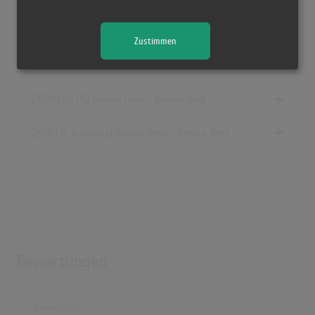
[2009 Vinyl, UK] Darwin Deez - Darwin Deez
Zustimmen
[12.04.2010 CDr, UK] Darwin Deez - Darwin Deez
[2009 CDr, US] Darwin Deez - Darwin Deez
[2010 CD, Australia] Darwin Deez - Darwin Deez
Bewertungen
Bewertung