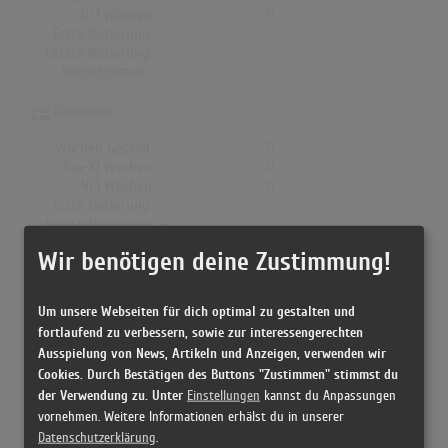
Nr.1 Wochen
0
Erste Notierung:
-
Letzte Notierung:
-
Höchstpostion:
-
Dänemark
Wochen Gesamt
0
Top-10 Wochen
0
Nr.1 Wochen
0
Erste Notierung:
-
Letzte Notierung:
-
Höchstpostion:
-
Wir benötigen deine Zustimmung!
Um unsere Webseiten für dich optimal zu gestalten und
fortlaufend zu verbessern, sowie zur interessengerechten
Releases
Ausspielung von News, Artikeln und Anzeigen, verwenden wir
Cookies. Durch Bestätigen des Buttons "Zustimmen" stimmst du
der Verwendung zu. Unter
Einstellungen
kannst du Anpassungen
[2010 CDr, UK] Darwin Deez - Darwin Deez
vornehmen. Weitere Informationen erhälst du in unserer
Datenschutzerklärung
.
[12.04.2010 CD, UK] Darwin Deez - Darwin Deez