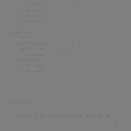
Nr.1 Wochen
0
Erste Notierung:
-
Letzte Notierung:
-
Höchstpostion:
-
Dänemark
Wochen Gesamt
0
Top-10 Wochen
0
Nr.1 Wochen
0
Erste Notierung:
-
Letzte Notierung:
-
Höchstpostion:
-
Releases
[22.07.2002 CD, Germany] Damage Done - Dark Tranquillity