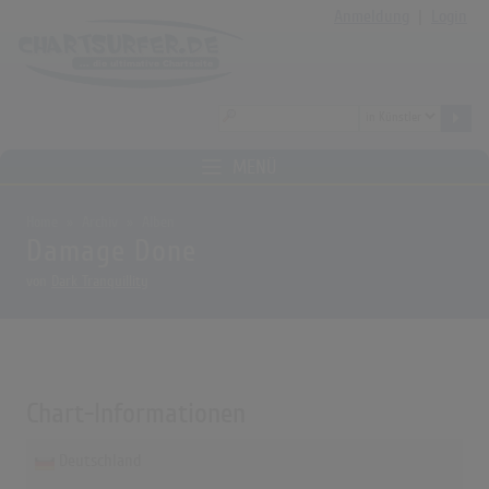
Anmeldung
|
Login
MENÜ
Home
Archiv
Alben
Damage Done
von
Dark Tranquillity
Chart-Informationen
Deutschland