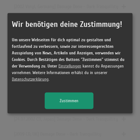
[2002 Vinyl, Germany] Damage Done - Dark Tranquillity
[20.08.2002 CD, US] Damage Done - Dark Tranquillity
Wir benötigen deine Zustimmung!
[2002 CD, Germany] Damage Done - Dark Tranquillity
Um unsere Webseiten für dich optimal zu gestalten und
fortlaufend zu verbessern, sowie zur interessengerechten
[2002 Cassette, Thailand] Damage Done - Dark Tranquillity
Ausspielung von News, Artikeln und Anzeigen, verwenden wir
Cookies. Durch Bestätigen des Buttons "Zustimmen" stimmst du
der Verwendung zu. Unter
Einstellungen
kannst du Anpassungen
vornehmen. Weitere Informationen erhälst du in unserer
[2002 CD, Russia] Damage Done - Dark Tranquillity
Datenschutzerklärung
.
[2002 CD, US] Damage Done - Dark Tranquillity
Zustimmen
[2002 Cassette, Poland] Damage Done - Dark Tranquillity
[24.07.2002 CD, Japan] Damage Done - Dark Tranquillity
[2009 CD, UK] Damage Done - Dark Tranquillity