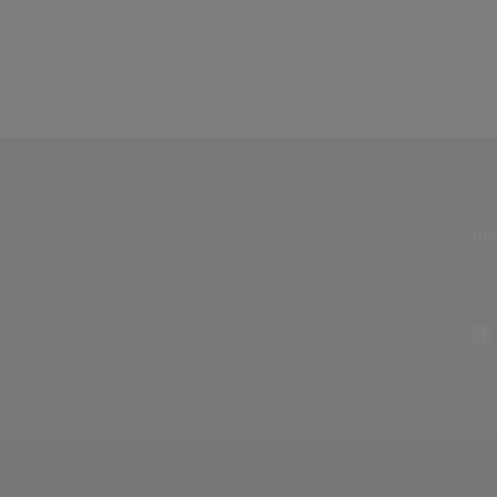
ÜBE
Sit
Aus