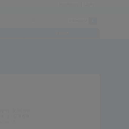
Anmeldung
|
Login
Archiv
erung:
20.04.1998
erung:
15.06.1998
stion:
13