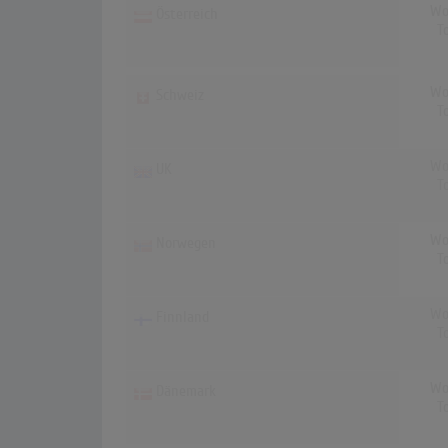
Wo
Österreich
T
Wo
Schweiz
T
Wo
UK
T
Wo
Norwegen
T
Wo
Finnland
T
Wo
Dänemark
T