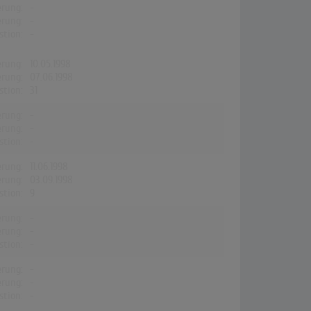
erung:
-
erung:
-
stion:
-
erung:
10.05.1998
erung:
07.06.1998
stion:
31
erung:
-
erung:
-
stion:
-
erung:
11.06.1998
erung:
03.09.1998
stion:
9
erung:
-
erung:
-
stion:
-
erung:
-
erung:
-
stion:
-