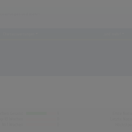
Chartauswertungen
...und mehr!
chen Gesamt
9
Erste Noti
op-10 Wochen
0
Letzte Noti
Nr.1 Wochen
0
Höchstpo