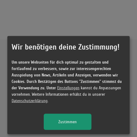
Wir benötigen deine Zustimmung!
Externe Inhalte von
YouTube
Um unsere Webseiten für dich optimal zu gestalten und
Musikvideo
fortlaufend zu verbessern, sowie zur interessengerechten
Ausspielung von News, Artikeln und Anzeigen, verwenden wir
Sie müssen die
Cookie Zustimmung ändern
, um Videos zu laden!
2 Treffer zu "Buza Dafina x Cllevio"
Cookies. Durch Bestätigen des Buttons "Zustimmen" stimmst du
der Verwendung zu. Unter
Einstellungen
kannst du Anpassungen
Dafina Zeqiri x Cllevio - Buza
vornehmen. Weitere Informationen erhälst du in unserer
(4:16)
Datenschutzerklärung
.
Dafina Zeqiri x Cllevio - Buza (Cekin Remix)
(2:29)
Zustimmen