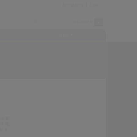
Anmeldung
|
Login
Archiv
erung:
-
erung:
-
stion:
-