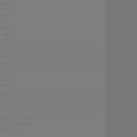
erung:
-
erung:
-
stion:
-
erung:
-
erung:
-
stion:
-
erung:
-
erung:
-
stion:
-
erung:
-
erung:
-
stion:
-
erung:
-
erung:
-
stion:
-
erung:
11.05.2001
erung:
01.06.2001
stion:
30