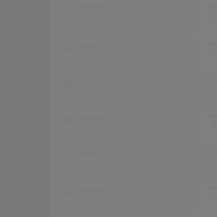
Wo
Österreich
T
Wo
Schweiz
T
Wo
UK
T
Wo
Norwegen
T
Wo
Finnland
T
Wo
Dänemark
T