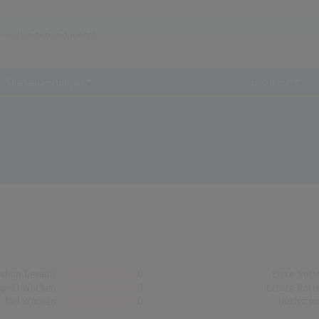
Chartauswertungen
...und mehr!
chen Gesamt
0
Erste Noti
op-10 Wochen
0
Letzte Noti
Nr.1 Wochen
0
Höchstpo