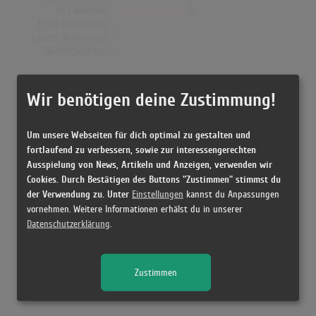
Nr.1 Wochen
0
Erste Notierung:
-
Letzte Notierung:
-
Höchstpostion:
-
Dänemark
Wir benötigen deine Zustimmung!
Wochen Gesamt
0
Top-10 Wochen
0
Nr.1 Wochen
0
Um unsere Webseiten für dich optimal zu gestalten und
Erste Notierung:
-
fortlaufend zu verbessern, sowie zur interessengerechten
Letzte Notierung:
-
Ausspielung von News, Artikeln und Anzeigen, verwenden wir
Höchstpostion:
-
Cookies. Durch Bestätigen des Buttons "Zustimmen" stimmst du
der Verwendung zu. Unter
Einstellungen
kannst du Anpassungen
vornehmen. Weitere Informationen erhälst du in unserer
Datenschutzerklärung
.
Releases
Zustimmen
[31.08.2007 CD, ] Culcha Candela - Culcha Candela