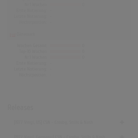
Nr.1 Wochen
0
Erste Notierung:
-
Letzte Notierung:
-
Höchstpostion:
-
Dänemark
Wochen Gesamt
0
Top-10 Wochen
0
Nr.1 Wochen
0
Erste Notierung:
-
Letzte Notierung:
-
Höchstpostion:
-
Releases
[1977 Vinyl, US] CSN - Crosby, Stills & Nash
[1977 Vinyl, Germany] CSN - Crosby, Stills & Nash