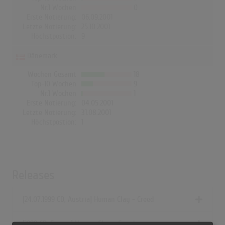
Nr.1 Wochen
0
Erste Notierung:
06.09.2001
Letzte Notierung:
25.10.2001
Höchstpostion:
9
Dänemark
Wochen Gesamt
18
Top-10 Wochen
9
Nr.1 Wochen
1
Erste Notierung:
04.05.2001
Letzte Notierung:
31.08.2001
Höchstpostion:
1
Releases
[24.07.1999 CD, Austria] Human Clay - Creed
[1999 CD, Europe] Human Clay - Creed