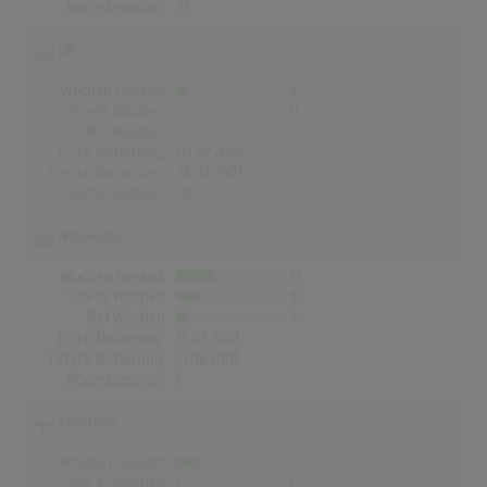
Höchstpostion:
35
UK
Wochen Gesamt
4
Top-10 Wochen
0
Nr.1 Wochen
0
Erste Notierung:
03.02.2001
Letzte Notierung:
24.02.2001
Höchstpostion:
29
Norwegen
Wochen Gesamt
14
Top-10 Wochen
8
Nr.1 Wochen
4
Erste Notierung:
15.03.2001
Letzte Notierung:
21.06.2001
Höchstpostion:
1
Finnland
Wochen Gesamt
8
Top-10 Wochen
1