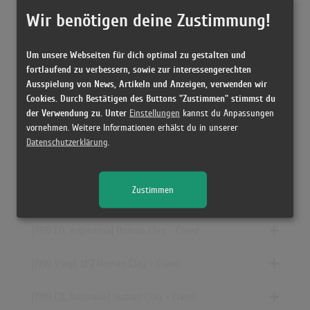
Wir benötigen deine Zustimmung!
[2000 CD, Europe] Human Clay - Creed
Um unsere Webseiten für dich optimal zu gestalten und
[28.09.1999 CD, Canada] Human Clay - Creed
fortlaufend zu verbessern, sowie zur interessengerechten
Ausspielung von News, Artikeln und Anzeigen, verwenden wir
[1999 CD, US] Human Clay - Creed
Cookies. Durch Bestätigen des Buttons "Zustimmen" stimmst du
der Verwendung zu. Unter
Einstellungen
kannst du Anpassungen
vornehmen. Weitere Informationen erhälst du in unserer
[1999 CD, Asia] Human Clay - Creed
Datenschutzerklärung
.
[28.09.1999 CD, Europe] Human Clay - Creed
Zustimmen
[1999 CD, UK] Human Clay - Creed
[1999 CD, Argentina] Human Clay - Creed
[1999 Vinyl, US] Human Clay - Creed
[1999 CD, Australia] Human Clay - Creed