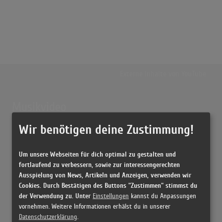
Externe Inhalte von
YouTube
Musikvideo
Wir benötigen deine Zustimmung!
Sie müssen die
Cookie Zustimmung ändern
, um Videos zu laden!
1 Treffer zu "Na Na Na Cozy Powell"
Na Na Na
Um unsere Webseiten für dich optimal zu gestalten und
(3:28)
fortlaufend zu verbessern, sowie zur interessengerechten
Ausspielung von News, Artikeln und Anzeigen, verwenden wir
Cookies. Durch Bestätigen des Buttons "Zustimmen" stimmst du
der Verwendung zu. Unter
Einstellungen
kannst du Anpassungen
vornehmen. Weitere Informationen erhälst du in unserer
Datenschutzerklärung
.