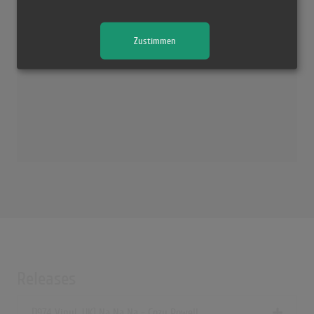
Zustimmen
Releases
[1974 Vinyl, UK] Na Na Na - Cozy Powell