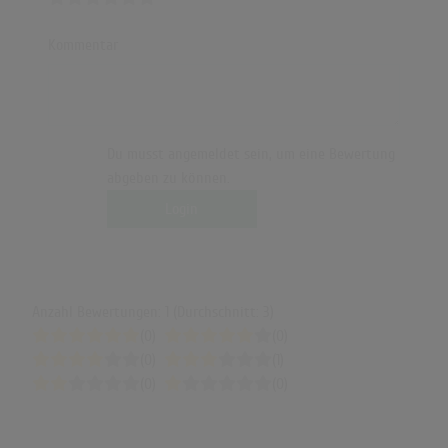
Kommentar
Du musst angemeldet sein, um eine Bewertung
abgeben zu können.
Login
Anzahl Bewertungen: 1 (Durchschnitt: 3)
(0)
(0)
(0)
(1)
(0)
(0)