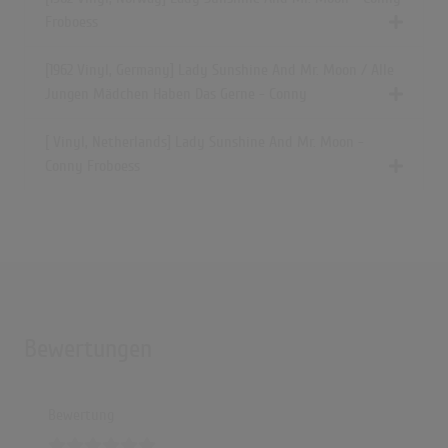
(2:12)
Froboess
Lady Sunshine und Mister Moon
(2:20)
[1962 Vinyl, Germany] Lady Sunshine And Mr. Moon / Alle
Jungen Mädchen Haben Das Gerne - Conny
[ Vinyl, Netherlands] Lady Sunshine And Mr. Moon -
Conny Froboess
Bewertungen
Bewertung