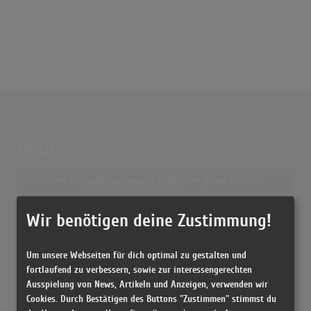
Externe Inhalte von
YouTube
Musikvideo
Sie müssen die
Cookie Zustimmung ändern
, um Videos zu laden!
13 Treffer zu "Lady Sunshine Und Mr. Moon Conny Froboess"
Lady Sunshine und Mr. Moon
Wir benötigen deine Zustimmung!
(2:20)
Lady Sunshine Und Mr. Moon
Um unsere Webseiten für dich optimal zu gestalten und
(2:20)
fortlaufend zu verbessern, sowie zur interessengerechten
Lady Sunshine und Mr. Moon
Ausspielung von News, Artikeln und Anzeigen, verwenden wir
(2:21)
Cookies. Durch Bestätigen des Buttons "Zustimmen" stimmst du