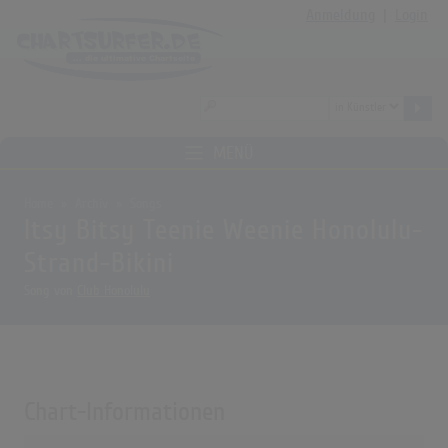
Anmeldung
|
Login
MENÜ
Home
Archiv
Songs
Itsy Bitsy Teenie Weenie Honolulu-
Strand-Bikini
Song von
Club Honolulu
Chart-Informationen