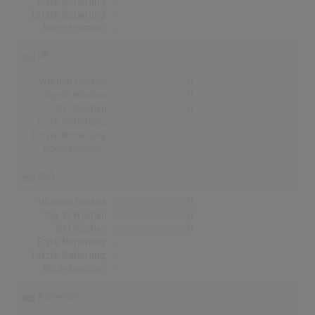
Erste Notierung:
-
Letzte Notierung:
-
Höchstpostion:
-
UK
Wochen Gesamt
0
Top-10 Wochen
0
Nr.1 Wochen
0
Erste Notierung:
-
Letzte Notierung:
-
Höchstpostion:
-
USA
Wochen Gesamt
0
Top-10 Wochen
0
Nr.1 Wochen
0
Erste Notierung:
-
Letzte Notierung:
-
Höchstpostion:
-
Norwegen