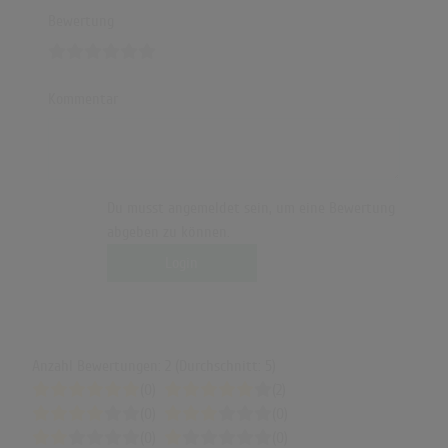
Itsy Bitsy Teenie Weenie Honolulu Strand Bikini
Bewertung
(2:11)
Itsy Bitsy Teeny Weenie Honolulu Strand-Bikini
(2:08)
Kommentar
Du musst angemeldet sein, um eine Bewertung
abgeben zu können.
Login
Anzahl Bewertungen: 2 (Durchschnitt: 5)
(0)
(2)
(0)
(0)
(0)
(0)