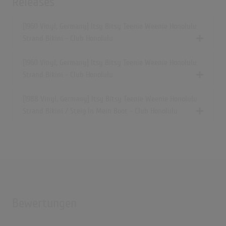
Releases
(2:12)
Itsy Bitsy Teenie Weenie Honolulu Strandbikini
[1960 Vinyl, Germany] Itsy Bitsy Teenie Weenie Honolulu
(2:13)
Strand Bikini - Club Honolulu
Itsy Bitsy Teenie Weenie Honolulu Strand-Bikini
(2:11)
[1960 Vinyl, Germany] Itsy Bitsy Teenie Weenie Honolulu
Itsy Bitsy Teenie Weeni Honolulu-Strand-Bikini
Strand Bikini - Club Honolulu
(2:10)
[1988 Vinyl, Germany] Itsy Bitsy Teenie Weenie Honolulu
Itsy Bitsy Teenie Weeni Honolulu-Strand-Bikini
Strand Bikini / Steig In Mein Boot - Club Honolulu
(2:10)
Itsy Bitsy Teenie Weenie Honolulu Strand Bikini
(2:12)
Itsy Bitsy Teenie Weenie Honolulu Strand Bikini
(1:59)
Itsy Bitsy Teenie Weenie Honululu-Strand-Bikini
(2:00)
Bewertungen
Itsy Bitsy Teenie Weenie Honolulu Strand Bikini
(2:11)