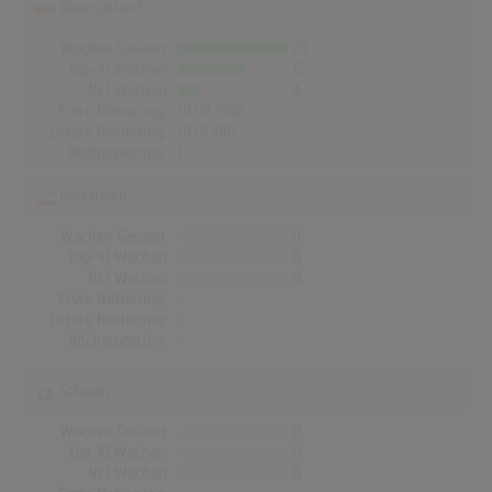
Deutschland
Wochen Gesamt
20
Top-10 Wochen
12
Nr.1 Wochen
4
Erste Notierung:
01.08.1960
Letzte Notierung:
01.01.1961
Höchstpostion:
1
Österreich
Wochen Gesamt
0
Top-10 Wochen
0
Nr.1 Wochen
0
Erste Notierung:
-
Letzte Notierung:
-
Höchstpostion:
-
Schweiz
Wochen Gesamt
0
Top-10 Wochen
0
Nr.1 Wochen
0