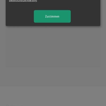
Datenschutzerklärung
.
Es War Keine so Wunderbar Wie Du (1998 Remaster)
(2:56)
Es war keine so wunderbar wie du
Zustimmen
(2:55)
Es War Keine so Wunderbar Wie Du
(2:56)
Es War Keine so Wunderbar Wie Du
(2:56)