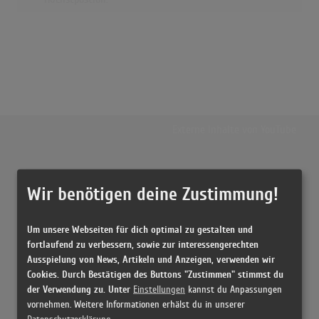
Externe Inhalte von
YouTube
Musikvideo
Wir benötigen deine Zustimmung!
Sie müssen die
Cookie Zustimmung ändern
, um Videos zu laden!
6 Treffer zu "Es War Keine So Wunderbar Wie Du Cliff Richard And The
Shadows"
Um unsere Webseiten für dich optimal zu gestalten und
fortlaufend zu verbessern, sowie zur interessengerechten
Es War Keine so Wunderbar Wie Du - Fall in Love with You
Ausspielung von News, Artikeln und Anzeigen, verwenden wir
(2:59)
Cookies. Durch Bestätigen des Buttons "Zustimmen" stimmst du
der Verwendung zu. Unter
Es War Keine so Wunderbar Wie Du (1998 Remaster)
Einstellungen
kannst du Anpassungen
(2:56)
vornehmen. Weitere Informationen erhälst du in unserer