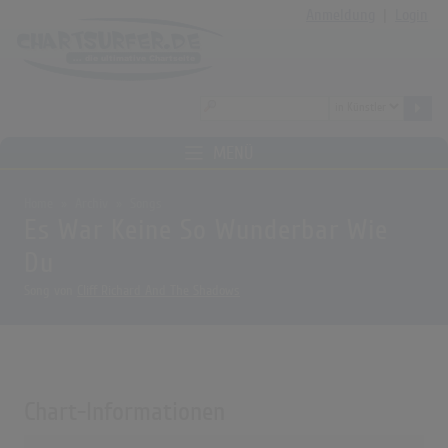
Anmeldung
|
Login
MENÜ
Home
Archiv
Songs
Es War Keine So Wunderbar Wie
Du
Song von
Cliff Richard And The Shadows
Chart-Informationen