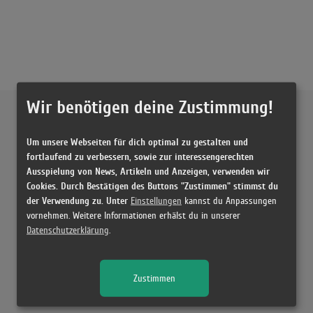
Wir benötigen deine Zustimmung!
Externe Inhalte von
YouTube
Um unsere Webseiten für dich optimal zu gestalten und
Musikvideo
fortlaufend zu verbessern, sowie zur interessengerechten
Ausspielung von News, Artikeln und Anzeigen, verwenden wir
Sie müssen die
Cookie Zustimmung ändern
, um Videos zu laden!
7 Treffer zu "Honey Pack Chris Brown"
Cookies. Durch Bestätigen des Buttons "Zustimmen" stimmst du
der Verwendung zu. Unter
Einstellungen
kannst du Anpassungen
Chris Brown - Honey Pack (Audio)
vornehmen. Weitere Informationen erhälst du in unserer
(3:11)
Datenschutzerklärung
.
Chris Brown - Back To Sleep (Official Video)
(3:46)
Zustimmen
Chris Brown - Honey Pack (Lyrics)
(3:13)