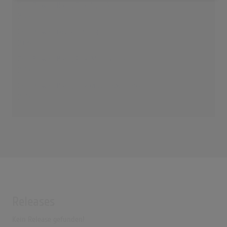
Chris Brown - Honey Pack (Lyrics)
(3:10)
Chris Brown - Obvious (Audio)
(3:08)
Chris Brown - Honey Pack (Music Video)
(3:10)
Chris Brown - Honey Pack (2000's Y2K Remix)
(3:14)
Releases
Kein Release gefunden!