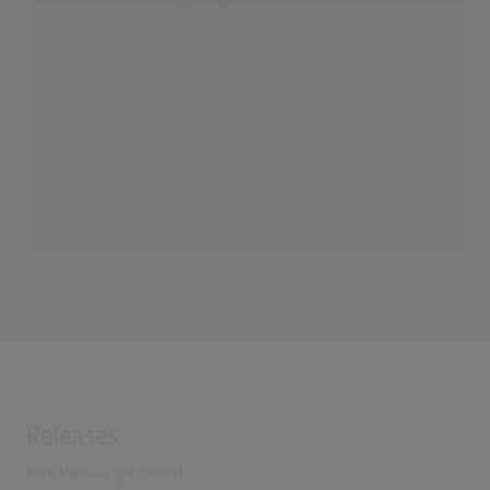
Charli xcx - Wink Wink (Official Video)
(2:17)
Charli xcx - Rock Music (Lyrics)
(1:56)
Charli xcx - Camera (Official Video)
(2:37)
Releases
Kein Release gefunden!