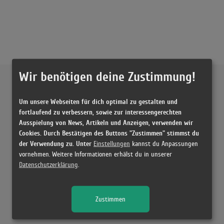
Wir benötigen deine Zustimmung!
Externe Inhalte von
YouTube
Um unsere Webseiten für dich optimal zu gestalten und
Musikvideo
fortlaufend zu verbessern, sowie zur interessengerechten
Ausspielung von News, Artikeln und Anzeigen, verwenden wir
Sie müssen die
Cookie Zustimmung ändern
, um Videos zu laden!
6 Treffer zu "Rock Music Charli XCX"
Cookies. Durch Bestätigen des Buttons "Zustimmen" stimmst du
der Verwendung zu. Unter
Einstellungen
kannst du Anpassungen
Charli xcx - Rock Music (Official Video)
vornehmen. Weitere Informationen erhälst du in unserer
(2:04)
Datenschutzerklärung
.
Charli xcx - Rock Music
(1:56)
Zustimmen
Charli XCX - Break The Rules [Official Video]
(3:26)