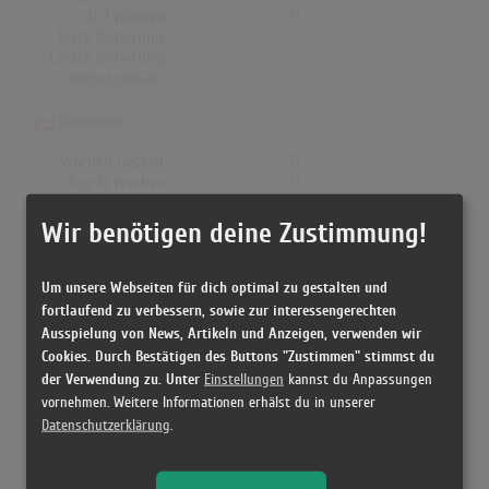
Nr.1 Wochen
0
Erste Notierung:
-
Letzte Notierung:
-
Höchstpostion:
-
Dänemark
Wochen Gesamt
0
Top-10 Wochen
0
Nr.1 Wochen
0
Erste Notierung:
-
Wir benötigen deine Zustimmung!
Letzte Notierung:
-
Höchstpostion:
-
Um unsere Webseiten für dich optimal zu gestalten und
fortlaufend zu verbessern, sowie zur interessengerechten
Ausspielung von News, Artikeln und Anzeigen, verwenden wir
Cookies. Durch Bestätigen des Buttons "Zustimmen" stimmst du
Releases
der Verwendung zu. Unter
Einstellungen
kannst du Anpassungen
vornehmen. Weitere Informationen erhälst du in unserer
Datenschutzerklärung
.
[1996 CD, Canada] Live A Paris - Céline Dion
[1996 CD, Europe] Live A Paris - Celine Dion