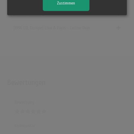
Zustimmen
[1996 CD, Mexico] Live A Paris - Céline Dion
[1996 CD, Europe] Live A Paris - Celine Dion
Bewertungen
Bewertung
Kommentar