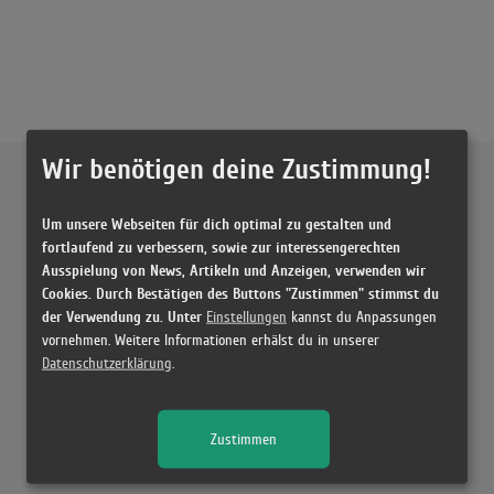
Wir benötigen deine Zustimmung!
Externe Inhalte von
YouTube
Um unsere Webseiten für dich optimal zu gestalten und
Musikvideo
fortlaufend zu verbessern, sowie zur interessengerechten
Ausspielung von News, Artikeln und Anzeigen, verwenden wir
Sie müssen die
Cookie Zustimmung ändern
, um Videos zu laden!
23 Treffer zu "Prada Cassö x Raye x D Block Europe"
Cookies. Durch Bestätigen des Buttons "Zustimmen" stimmst du
der Verwendung zu. Unter
Einstellungen
kannst du Anpassungen
cassö x RAYE x D Block Europe - Prada
vornehmen. Weitere Informationen erhälst du in unserer
(2:14)
Datenschutzerklärung
.
Cassö x Raye x D Block Europe - Prada (Official Video)
(2:13)
Zustimmen
Cassö x RAYE x D-Block Europe - Prada
(3:26)