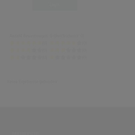
(4:11)
Login
Cassö x RAYE x D-Block Europe - Prada (Valexus Remix) | Ministry of
Sound
(2:16)
Cassö x Raye x D Block Europe - Prada (David Guetta & Hypaton Remix)
Anzahl Bewertungen: 0 (Durchschnitt: 0)
[Lyric Video]
(0)
(0)
(2:53)
(0)
(0)
Cassö x RAYE x D-Block Europe - Prada (Ronnie Pacitti Remix) | Ministry
(0)
(0)
of Sound
(3:06)
Keine Ergebnisse gefunden
PARTNERSEITE