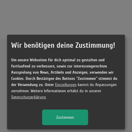
Wir benötigen deine Zustimmung!
Externe Inhalte von
YouTube
Um unsere Webseiten für dich optimal zu gestalten und
Musikvideo
fortlaufend zu verbessern, sowie zur interessengerechten
Ausspielung von News, Artikeln und Anzeigen, verwenden wir
Sie müssen die
Cookie Zustimmung ändern
, um Videos zu laden!
11 Treffer zu "Melodien Capital Bra feat. Juju"
Cookies. Durch Bestätigen des Buttons "Zustimmen" stimmst du
der Verwendung zu. Unter
Einstellungen
kannst du Anpassungen
Capital Bra feat. Juju - Melodien (prod. The Cratez)
vornehmen. Weitere Informationen erhälst du in unserer
(3:38)
Datenschutzerklärung
.
Capital Bra feat. Juju - Melodien REACTION!!
(8:59)
Zustimmen
Capital Bra feat. Juju - Melodien (prod. The Cratez)
(3:38)