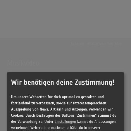
Externe Inhalte von
YouTube
Musikvideo
Sie müssen die
Cookie Zustimmung ändern
, um Videos zu laden!
12 Treffer zu "Blame Calvin Harris Feat. John Newman"
Wir benötigen deine Zustimmung!
Calvin Harris - Blame ft. John Newman
(4:15)
Um unsere Webseiten für dich optimal zu gestalten und
fortlaufend zu verbessern, sowie zur interessengerechten
Calvin Harris ft. John Newman - Blame (Preview 1)
Ausspielung von News, Artikeln und Anzeigen, verwenden wir
(0:12)
Cookies. Durch Bestätigen des Buttons "Zustimmen" stimmst du
Calvin Harris - Blame ft. John Newman
der Verwendung zu. Unter
Einstellungen
kannst du Anpassungen
(4:15)
vornehmen. Weitere Informationen erhälst du in unserer