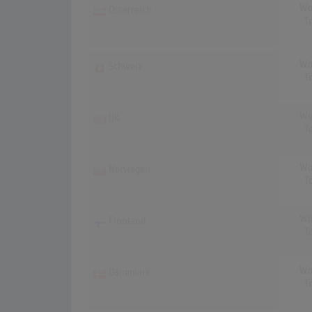
Wo
Österreich
T
Wo
Schweiz
T
Wo
UK
T
Wo
Norwegen
T
Wo
Finnland
T
Wo
Dänemark
T