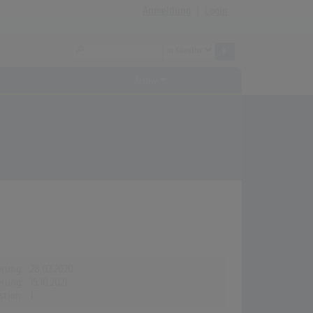
Anmeldung
|
Login
Archiv
erung:
28.02.2020
erung:
15.10.2021
stion:
1