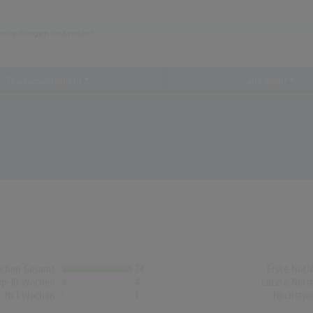
Chartauswertungen
...und mehr!
chen Gesamt
74
Erste Noti
op-10 Wochen
4
Letzte Noti
Nr.1 Wochen
1
Höchstpo