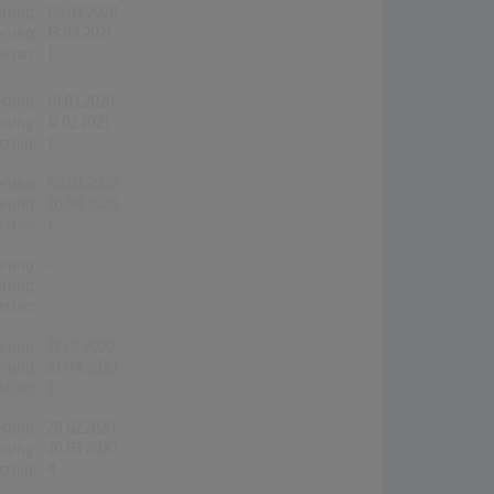
erung:
06.03.2020
erung:
13.08.2021
stion:
1
erung:
01.03.2020
erung:
12.02.2023
stion:
1
erung:
05.03.2020
erung:
20.08.2020
stion:
1
erung:
-
erung:
-
stion:
-
erung:
27.02.2020
erung:
23.04.2020
stion:
2
erung:
28.02.2020
erung:
20.03.2020
stion:
4